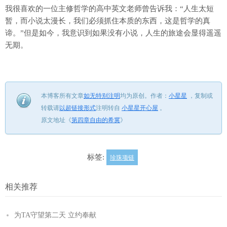
我很喜欢的一位主修哲学的高中英文老师曾告诉我：“人生太短
暂，而小说太漫长，我们必须抓住本质的东西，这是哲学的真
谛。”但是如今，我意识到如果没有小说，人生的旅途会显得遥遥
无期。
本博客所有文章
如无特别注明
均为原创。
作者：
小星星
，
复制或
转载请
以超链接形式
注明转自
小星星开心屋
。
原文地址《
第四章自由的希冀
》
标签:
珍珠项链
相关推荐
为TA守望第二天 立约奉献