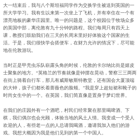
大一结束后，我与八个斯坦福同学作为交换学生被送到英国的一
所大学学习。我有生以来第一次坐上了飞机，并有幸住在一个有
漂亮地板的豪华庄园里。唯一的问题是，这个校园位于牧场众多
的英国中部，离伦敦有九十分钟的路程。我们每周只有四天上
课，教授们鼓励我们在三天的长周末里好好体验这个国家的生
活。于是，我们很快学会搭便车，在财力允许的情况下，尽可能
地在伦敦游玩。
当时正是甲壳虫乐队崭露头角的时候，伦敦的卡尔纳比街是嬉皮
士聚集的地方。“英格兰的节奏就像是钟摆在晃动，警察三三两两
在街上骑着自行车，那儿有威斯敏斯特教堂，还有国会大厦顶端
的大钟，孩子们都长着蔷薇色的脸颊。”我是穿上超短裙和靴子的
时尚女生中的一个。在英国，我们简直像是置身于梦幻世界。
在我们的庄园外有一个酒吧，村民们经常聚在那里喝啤酒、下
棋，我们偶尔也会光顾，体验当地的风土人情。我变成一个受人
欢迎的人，有些老一点的人总请我喝酒，邀请我加入他们的游
戏。我想大概因为我是他们见到的第一个中国人。