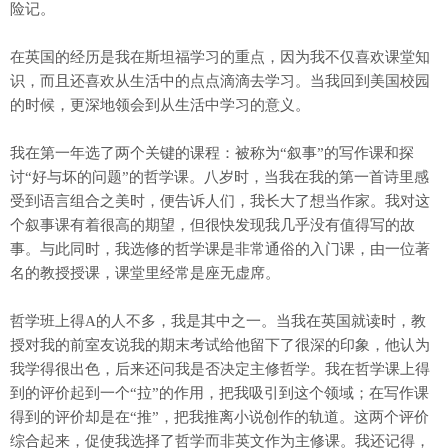
险记。
在英国的经历是我在斯坦福学习的重点，因为我不仅喜欢课堂知
识，而且还喜欢从生活中的点点滴滴去学习。当我回到美国校园
的时候，更深地领会到从生活中学习的意义。
我在第一年选了两个关键的课程：被称为“叙事”的写作课和探
讨“好与坏的问题”的哲学课。八岁时，当我在我的第一首诗里感
受到语言组合之美时，便告诉人们，我长大了想当作家。我对这
个叙事课有着很高的期望，但很快发现我几乎没有值得写的故
事。与此同时，我选修的哲学课是非常通俗的入门课，由一位著
名的教授授课，课堂里经常是座无虚席。
哲学班上得A的人不多，我是其中之一。当我在英国就读时，教
授对我的前室友说我的期末考试给他留下了很深的印象，他认为
我学得很出色，后来还问我是否决定主修哲学。我在哲学课上得
到的评价起到一个“拉”的作用，把我吸引到这个领域；在写作课
得到的评价却是在“推”，把我推离小说创作的轨道。这两个评价
综合起来，促使我选择了哲学而非英文作为主修课。我还记得，