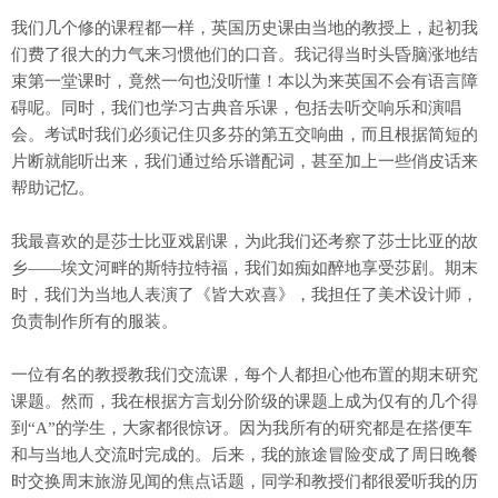
我们几个修的课程都一样，英国历史课由当地的教授上，起初我
们费了很大的力气来习惯他们的口音。我记得当时头昏脑涨地结
束第一堂课时，竟然一句也没听懂！本以为来英国不会有语言障
碍呢。同时，我们也学习古典音乐课，包括去听交响乐和演唱
会。考试时我们必须记住贝多芬的第五交响曲，而且根据简短的
片断就能听出来，我们通过给乐谱配词，甚至加上一些俏皮话来
帮助记忆。
我最喜欢的是莎士比亚戏剧课，为此我们还考察了莎士比亚的故
乡——埃文河畔的斯特拉特福，我们如痴如醉地享受莎剧。期末
时，我们为当地人表演了《皆大欢喜》，我担任了美术设计师，
负责制作所有的服装。
一位有名的教授教我们交流课，每个人都担心他布置的期末研究
课题。然而，我在根据方言划分阶级的课题上成为仅有的几个得
到“A”的学生，大家都很惊讶。因为我所有的研究都是在搭便车
和与当地人交流时完成的。后来，我的旅途冒险变成了周日晚餐
时交换周末旅游见闻的焦点话题，同学和教授们都很爱听我的历