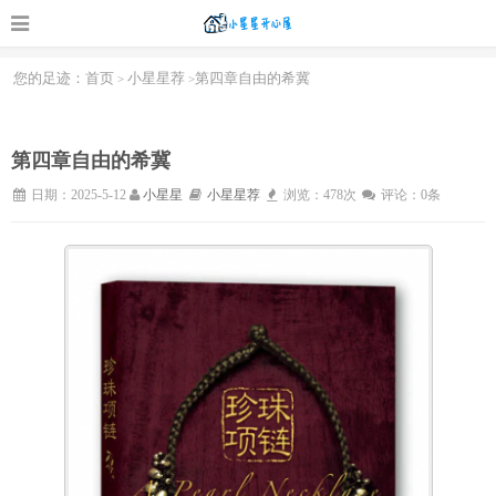
您的足迹：
首页
小星星荐
第四章自由的希冀
>
>
第四章自由的希冀
日期：2025-5-12
小星星
小星星荐
浏览：478次
评论：0条