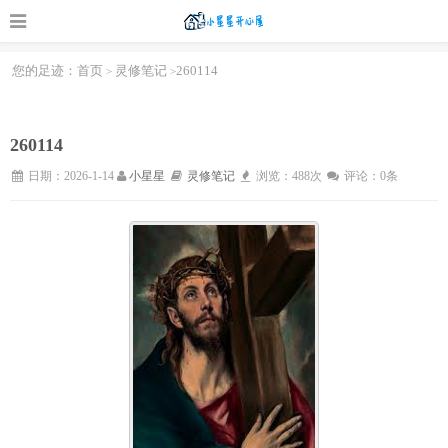
您的足迹：
首页
灵修笔记
260114
>
>
260114
日期：2026-1-14
小星星
灵修笔记
浏览：488次
评论：0条