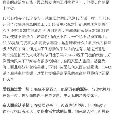
盲目的政治性狂热（民众想立他为王对抗罗马），他要走向的是
十字架。
10耶稣找齐了12个使徒，就像旧约的以色列12支派一样，与耶稣
开启了传悔改信息的事工，5-15节中耶稣对门徒说的话意味着什
么？还有16-25节说他们会遇到迫害，提醒他们智慧应对26-31在
鼓励使徒不要惧怕，若是你们的父不许，一个也不能掉在地上。
32-33提醒门徒在人面前要认基督，这意味着什么？看历代为福音
缘故殉道的有，但是为了生存胁迫不认主的也有，是这层意思
吗？难道怕死的人就不能做门徒了吗？34-39说了门徒的代价，好
像因为跟从了耶稣会有很多“冲突”，会跟家里人生疏、甚至为
仇，而且耶稣好像很霸道，不许门徒爱任何东西超过爱他。40-42
说了服侍主的赏赐，这里的赏赐是启示录的生命的冠冕吗？还是
什么？
爱我胜过爱一切：
耶稣不是霸道，他是
万有的源头
。当你把神放
在第一位，你反而能以一种更健康、更无私的爱去爱家人。
在人面前认基督：
在极端迫害下，彼得也曾软弱，但他悔改了。
这不仅指口头承认，更指
生活方式的归属
。怕死是人性，但神赐