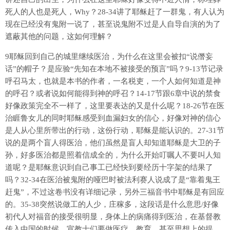
死人的人也是死人，Why？28-34讲了耶稣赶了一群鬼，有人认为
现在已经没有鬼附一说了，甚至说鬼附不过是人自导自演的为了
遮蔽其他的问题，这如何理解？
9耶稣回到自己的城里继续医治，为什么在这里会被扣“说僭妄
话”的帽子？是应验“先知在本地不被接受的预言”吗？9-13节记录
呼召马太，也就是本书的作者，一名税吏，一个人如何知道是神
的呼召？或者说如何能得到神的呼召？14-17节跟6章中说的禁食
好像政策完全不一样了，这里要表达的又是什么呢？18-26节在医
治睚鲁女儿的同时耶稣感受到血漏妇女的信心，好像对神的信心
是人从心里所带出的行动，这份行动，耶稣是能认识的。27-31节
说的是两个盲人得医治，他们虽然是盲人却知道耶稣是大卫的子
孙，好多医治都是照着信成全的，为什么开始叮嘱人不要叫人知
道呢？是耶稣意识到自己事工已经快到要经历十字架的结果了
吗？32-34在医治被鬼附的哑巴时被法利赛人说成了是“靠着鬼王
赶鬼”，不过这卷书没有详细记录，另外三福音书中耶稣是有回应
的。35-38突然说做工的人少，庄稼多，这段话是什么意思/好像
初代人对福音的接受很明显，身体上的病痛得到医治，在基督教
传入中国的时候，宣教士们要做医疗、教育，甚至思想上的提