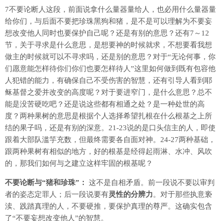
7不要论断人这段，前面说拿什么量器量给人，也必用什么量器量
给你们，与后面不要把珍珠黑狗和猪，是不是可以理解为不要妄
想改变他人同时也要保护自己呢？还是有别的意思？还有7～12
节，关于寻求是什么意思，是想要神的时候就求，不想要看我想
做主的时候就可以不寻求吗，还是别的意思？对于“无论何事，你
们愿意能怎样待你们你们也要怎样待人”这里如何做到既有包容他
人犯错的能力，有确保自己不受伤害的智慧，还有引导人看到耶
稣基督之爱并改变的高度呢？对于要进窄门，是什么意思？总不
能是没苦硬吃吧？还是说这些都有相通之处？是一种处世的高
度？两种果树的意思是根据个人选择希望扎根在什么根基之上所
结的果子吗，还是有别的深意。21-23说的是口头信主的人，即使
跟着大部队滥竽充数，但最终需要各自面对神。24-27两种基础，
跟两种果树有相似的地方，好的根基是经得起雨淋、水冲、风吹
的，那我们如何与之建立这样牢固的根基呢？
不要论断与“猪和珍珠”：
这不是自相矛盾。前一段说不要以审判
者的姿态定罪人；后一段说要有
灵性的分辨力
。对于那些执意亵
渎、践踏真理的人，不要硬推，要保护真理的尊严。这确实包含
了“不要妄想改变他人”的智慧。