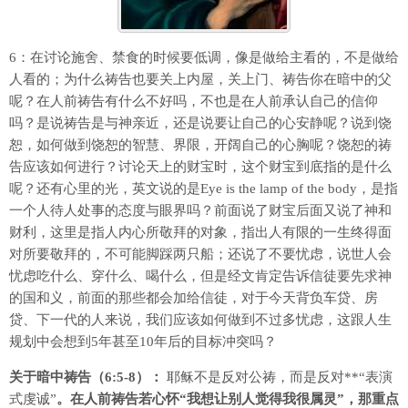
6：在讨论施舍、禁食的时候要低调，像是做给主看的，不是做给
人看的；为什么祷告也要关上内屋，关上门、祷告你在暗中的父
呢？在人前祷告有什么不好吗，不也是在人前承认自己的信仰
吗？是说祷告是与神亲近，还是说要让自己的心安静呢？说到饶
恕，如何做到饶恕的智慧、界限，开阔自己的心胸呢？饶恕的祷
告应该如何进行？讨论天上的财宝时，这个财宝到底指的是什么
呢？还有心里的光，英文说的是Eye is the lamp of the body，是指
一个人待人处事的态度与眼界吗？前面说了财宝后面又说了神和
财利，这里是指人内心所敬拜的对象，指出人有限的一生终得面
对所要敬拜的，不可能脚踩两只船；还说了不要忧虑，说世人会
忧虑吃什么、穿什么、喝什么，但是经文肯定告诉信徒要先求神
的国和义，前面的那些都会加给信徒，对于今天背负车贷、房
贷、下一代的人来说，我们应该如何做到不过多忧虑，这跟人生
规划中会想到5年甚至10年后的目标冲突吗？
关于暗中祷告（6:5-8）：
耶稣不是反对公祷，而是反对**“表演
式虔诚”
。在人前祷告若心怀“我想让别人觉得我很属灵”，那重点