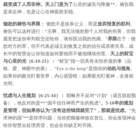
就变成了人而非神。关上门是为了
心灵的诚实与降服**。祷告既
是亲近神，也是让心在神面前安稳。
饶恕的祷告与界限：
饶恕不是抹杀公义，而是
放弃报复的权利
。
祷告可以这样进行：“主啊，我无法饶恕那个人对我的伤害，但我
愿意把这份审判权交还给你，请你医治我的伤痛。”
界限
在于：饶
恕对方的罪，但不代表必须立刻恢复之前的信任或亲密关系，成
长中的智慧会让你知道如何爱他而不被他继续伤害。
天上的财宝
与心里的光（6:19-23）：
“财宝”指一切具有永恒价值的事（品
格、爱、神眼中的善）。“Eye is the lamp”是指你的
动机与视角
。
如果你的眼光盯着世界，内心就昏暗；如果眼光盯着神，全身就
光明。
忧虑与人生规划（6:25-34）：
耶稣并不反对“计划”（箴言鼓励预
备），他反对的是**“因不信任神而产生的焦虑”
。5-10年的规划
是管理，但如果你认为“没有这些钱我就完了”，那就是忧虑。
“先
求神的国”**是排序问题：当你把顺服神放在首位，你会发现神会
给你智慧去处理房贷，也会在你缺乏时开路。