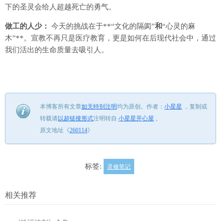
下的圣灵会给人超越死亡的勇气。
做工的人少：
今天的挑战在于**“文化的隔阂”
和
“心灵的麻
木”**。宣教不再只是医疗教育，更是如何在后现代社会中，通过
我们活出的生命质量去吸引人。
本博客所有文章
如无特别注明
均为原创。
作者：
小星星
，
复制或
转载请
以超链接形式
注明转自
小星星开心屋
。
原文地址《
260114
》
标签:
灵修笔记
相关推荐