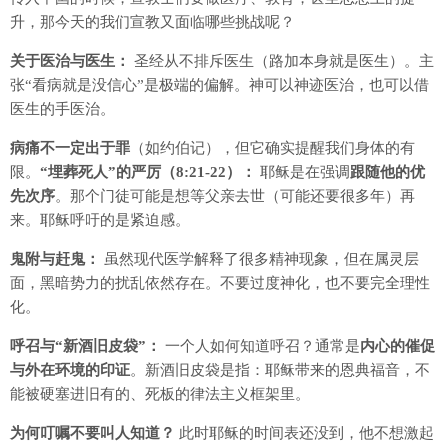
升，那今天的我们宣教又面临哪些挑战呢？
关于医治与医生：
圣经从不排斥医生（路加本身就是医生）。主
张“看病就是没信心”是极端的偏解。神可以神迹医治，也可以借
医生的手医治。
病痛不一定出于罪
（如约伯记），但它确实提醒我们身体的有
限。
“埋葬死人”的严厉（8:21-22）：
耶稣是在强调
跟随他的优
先次序
。那个门徒可能是想等父亲去世（可能还要很多年）再
来。耶稣呼吁的是紧迫感。
鬼附与赶鬼：
虽然现代医学解释了很多精神现象，但在属灵层
面，黑暗势力的扰乱依然存在。不要过度神化，也不要完全理性
化。
呼召与“新酒旧皮袋”：
一个人如何知道呼召？通常是
内心的催促
与外在环境的印证
。新酒旧皮袋是指：耶稣带来的恩典福音，不
能被硬塞进旧有的、死板的律法主义框架里。
为何叮嘱不要叫人知道？
此时耶稣的时间表还没到，他不想激起