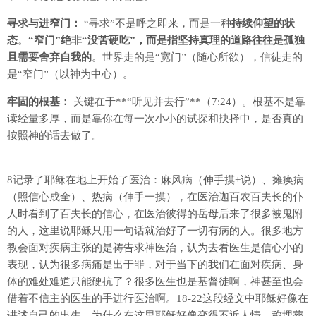
寻求与进窄门：
“寻求”不是呼之即来，而是一种
持续仰望的状
态
。
“窄门”
绝非“没苦硬吃”，而是指
坚持真理的道路往往是孤独
且需要舍弃自我的
。世界走的是“宽门”（随心所欲），信徒走的
是“窄门”（以神为中心）。
牢固的根基：
关键在于**“听见并去行”**（7:24）。根基不是靠
读经量多厚，而是靠你在每一次小小的试探和抉择中，是否真的
按照神的话去做了。
8记录了耶稣在地上开始了医治：麻风病（伸手摸+说）、瘫痪病
（照信心成全）、热病（伸手一摸），在医治迦百农百夫长的仆
人时看到了百夫长的信心，在医治彼得的岳母后来了很多被鬼附
的人，这里说耶稣只用一句话就治好了一切有病的人。很多地方
教会面对疾病主张的是祷告求神医治，认为去看医生是信心小的
表现，认为很多病痛是出于罪，对于当下的我们在面对疾病、身
体的难处难道只能硬抗了？很多医生也是基督徒啊，神甚至也会
借着不信主的医生的手进行医治啊。18-22这段经文中耶稣好像在
讲述自己的出生，为什么在这里耶稣好像变得不近人情，称埋葬