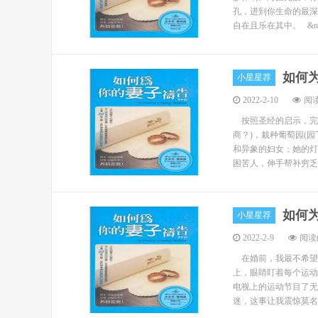
孔，进到你生命的最深
自在且乐在其中。 &n..
如何
小星星荐
2022-2-10
阅读
按照圣经的启示，完
商？)，栽种葡萄园(园
和异象的妇女；她的灯
困苦人，伸手帮补穷乏人
如何
小星星荐
2022-2-9
阅读(
在婚前，我最不希望
上，眼睛盯着每个运动
电视上的运动节目了无
迷，这事让我震惊莫名。