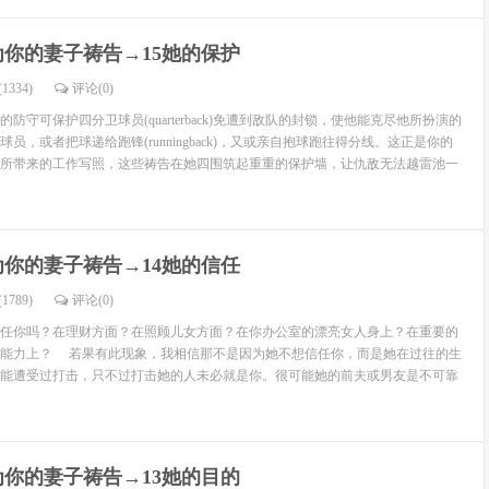
为你的妻子祷告→15她的保护
1334)
评论(
0
)
守可保护四分卫球员(quarterback)免遭到敌队的封锁，使他能克尽他所扮演的
员，或者把球递给跑锋(runningback)，又或亲自抱球跑往得分线。这正是你的
所带来的工作写照，这些祷告在她四围筑起重重的保护墙，让仇敌无法越雷池一
为你的妻子祷告→14她的信任
1789)
评论(
0
)
任你吗？在理财方面？在照顾儿女方面？在你办公室的漂亮女人身上？在重要的
的能力上？ 若果有此现象，我相信那不是因为她不想信任你，而是她在过往的生
能遭受过打击，只不过打击她的人未必就是你。很可能她的前夫或男友是不可靠
为你的妻子祷告→13她的目的