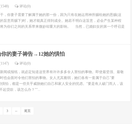
1548)
评论(
0
)
干，你妻子需要了解属于她的那一份，因为只有在她运用神所赐给她的恩赐(这
的旨意而赐下)时，她才能真正得到成全。她若不明白这旨意，必会产生某种程
这将为你们之间的关系带来微妙却重大的影响。 当然，已婚妇女的第一个呼召是
为你的妻子祷告→12她的惧怕
1147)
评论(
0
)
新闻或报纸，就必定知道这世界有许许多多令人害怕的事物。即使最坚强、最敬
时也会面对令他们害怕的事物。女人尤其脆弱，她们各有一套属于自己"要
的惧怕，都是一些关乎威胁她们自己和家人安全的忧虑。"要是有人破门而人，该
起贷款，该怎么办？""...
3
››
尾页