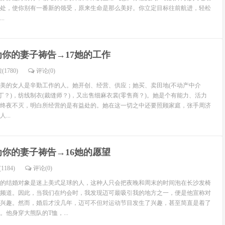
处，使你别有一番新的领受，原来生命是那么美好。你立定目标往前航进，轻松
.
为你的妻子祷告→17她的工作
(1780)
评论(
0
)
美的女人是辛勤工作的人。她开创、经营、供应；她买、卖田地(不动产中介
丁？)，纺线制衣(裁缝师？)，又出售细麻衣裳(零售商？)。她是个有能力、活力
终夜不灭，明白所经营的是有益处的。她在这一切之中还要照顾家庭，张手周济
...
为你的妻子祷告→16她的愿望
1184)
评论(
0
)
的结婚对象是迷上美式足球的人，这种人只会把夜晚和周末的时间泡在长沙发椅
频道。因此，当我们在约会时，我发现迈可最吸引我的地方之一，便是他宣称对
兴趣。然而，婚后才没几年，迈可不但对运动节目发生了兴趣，甚至简直是着了
他身穿大熊队的T恤，...