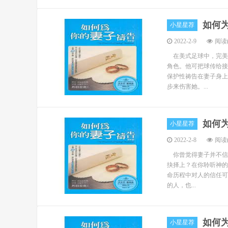
如何
小星星荐
2022-2-9
阅读(
在美式足球中，完美的防
角色。他可把球传给接球
保护性祷告在妻子身上
步来伤害她。...
如何
小星星荐
2022-2-8
阅读(
你曾觉得妻子并不信
抉择上？在你聆听神
命历程中对人的信任可
的人，也...
如何
小星星荐