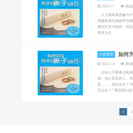
2022-2-7
阅读(
人人都有其恩赐与才
恩赐是神为成就呼召她
度的不安与挫折，而
要成为丈...
如何
小星星荐
2022-2-6
阅读(
任何人只要看过电视
虔、信心充足的人，有
是……，该怎么办？"
怎么办？""要是我们还不
1
2