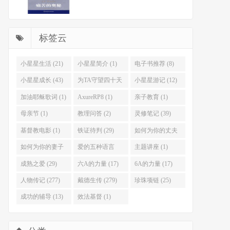
标签云
小星星生活 (21)
小星星简介 (1)
电子书推荐 (8)
小星星成长 (43)
为TA守望四十天
小星星游记 (12)
(46)
加油耶稣歌词 (1)
AxureRP8 (1)
亲子教育 (1)
母亲节 (1)
教理问答 (2)
灵修笔记 (39)
基督教电影 (1)
铁证待判 (29)
如何为你的丈夫
祷告 (33)
如何为你的妻子
爱的五种语言
主题讲座 (1)
祷告 (22)
(55)
成熟之爱 (29)
六A的力量 (17)
6A的力量 (17)
人物传记 (277)
戴德生传 (279)
珍珠项链 (25)
成功的辅导 (13)
效法基督 (1)