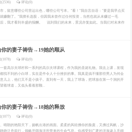
(2536)
评论(
0
)
，留意哪些公司营运出色，哪些公司亏本。"看！"我自言自语："要是我早点买
就赚翻了。"我擅长选股，但因我未曾作过任何投资，当然也就从未赚过一毛
之后，我才看到丰盛的报酬。 说到我们的未来，景况亦复如此。当我们对未来作
为你的妻子祷告→19她的顺从
(1078)
评论(
0
)
一套高尔夫球杆和一系列的高尔夫球课程，作为我的圣诞礼物。我去上课，发现
都找不到的小白球，实在是件令人十分挫折的事。我真是搞不懂那些男人为何会
意儿上，他们又不是小孩子。直到有一天，我上了球场，把球放在第一个洞的开
望着球道，又低头看着那颗...
为你的妻子祷告→18她的释放
(1077)
评论(
0
)
、晴朗的艳阳天下，扬帆出港的画面。柔柔的风轻拂你的脸庞，又拂过风帆，沙
静静泛舟前行，领略开阔海洋所带来的生命气息。你感受到广袤的洋海渗入毛细