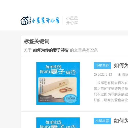
小星星
开心屋
标签关键词
关于
如何为你的妻子祷告
的文章共有22条
如何
小星星荐
2022-2-13
阅读
很感恩有机会再次在自
果之前的守望祷告是预
只不过因为罪的缘故破
好的，耶稣的爱也会让人
如何
小星星荐