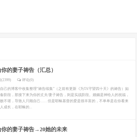
为你的妻子祷告（汇总）
(2399)
评论(
0
)
己的博客中收集整理“祷告续集”（之前有更新《为TA守望四十天》的祷告）如
备阶段，那接下来为你的丈夫/妻子祷告，则是实战阶段。婚姻是神给人的祝福，
败不堪，导致人只顾自己……但是耶稣基督的爱是很丰富的，不单单是在你看来
成长，在耶稣的...
为你的妻子祷告→20她的未来