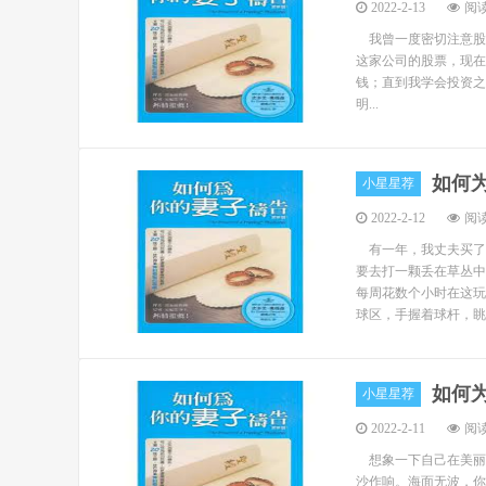
2022-2-13
阅读
我曾一度密切注意股市
这家公司的股票，现在
钱；直到我学会投资
明...
如何
小星星荐
2022-2-12
阅读
有一年，我丈夫买了
要去打一颗丢在草丛中
每周花数个小时在这玩
球区，手握着球杆，眺
如何
小星星荐
2022-2-11
阅读
想象一下自己在美丽
沙作响。海面无波，你