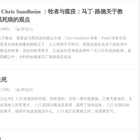
Chris Sundheim ：牧者与瘟疫：马丁·路德关于教
黑死病的观点
4980)
评论(
1
)
教会、基督徒与黑死病的观点作者：Chris Sundheim 译者：Peniel 译者导语：
笼罩在肺炎病毒的阴影之下，人心惶惶不可终日。基督徒身处在这个的处境中，
教会的牧者，该如何牧养群羊，又该如何思考瘟疫神学？五六百年前的欧洲，基
阴霾之中，当时的改教家马丁路德就是在这...
生死
1548)
评论(
0
)
立比书】 1:20 照着我所切慕、所盼望的，没有一事叫我羞愧。只要凡事放胆，无
我身上照常显大。 1:21 因我活着就是基督，我死了就有益处。 1:22 但我在肉
果子，我就不知道该挑选什么。 1:23 我正在两难之间，情愿离世与...
!