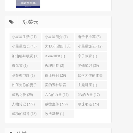
标签云
小星星生活 (21)
小星星简介 (1)
电子书推荐 (8)
小星星成长 (43)
为TA守望四十天
小星星游记 (12)
(46)
加油耶稣歌词 (1)
AxureRP8 (1)
亲子教育 (1)
母亲节 (1)
教理问答 (2)
灵修笔记 (39)
基督教电影 (1)
铁证待判 (29)
如何为你的丈夫
祷告 (33)
如何为你的妻子
爱的五种语言
主题讲座 (1)
祷告 (22)
(55)
成熟之爱 (29)
六A的力量 (17)
6A的力量 (17)
人物传记 (277)
戴德生传 (279)
珍珠项链 (25)
成功的辅导 (13)
效法基督 (1)