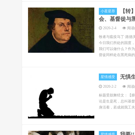
【转】
小星星荐
会、基督徒与
2020-2-4
阅读(
牧者与瘟疫马丁·路德关于
今日我们所处的国度，
我们可以做什么？作为
督徒同样处在黑死病的
无惧
星情感受
2020-2-2
阅读(
标题受鼓舞经文：【腓
论是生是死，总叫基督在
身活着，若成就我工夫的
我要!!
星情感受