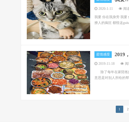
2020-1-11
阅读
我要 你在我身旁 我要
撩人的疯狂 都怪这gui
2019，
星情感受
2019-11-18
阅读
除了每年在家陪爸妈
意思是对别人所给的帮助
1
2