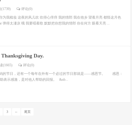
(1739)
评论(
0
)
 你为我梳妆 这夜的风儿吹 吹得心痒痒 我的情郎 我在他乡 望着月亮 都怪这月色
tar 弹得太凄凉 哦 我要唱着歌 默默把你想我的情郎 你在何方 眼看天亮 ...
Thanksgiving Day.
(1665)
评论(
0
)
的节日，还有一个每年在外有一个必过的节日那就是——感恩节。 感恩：
表示感激，是对他人帮助的回报。 &nb...
3
››
尾页