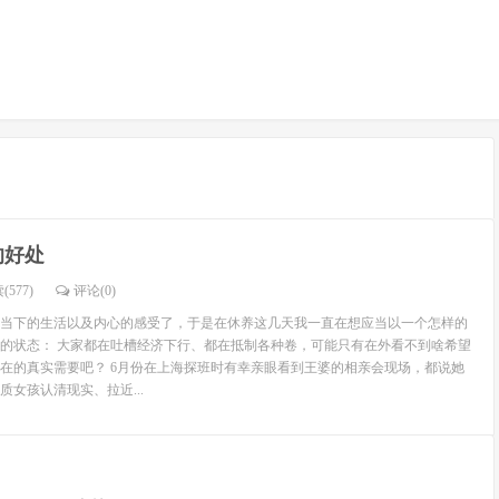
的好处
(577)
评论(
0
)
当下的生活以及内心的感受了，于是在休养这几天我一直在想应当以一个怎样的
的状态： 大家都在吐槽经济下行、都在抵制各种卷，可能只有在外看不到啥希望
在的真实需要吧？ 6月份在上海探班时有幸亲眼看到王婆的相亲会现场，都说她
女孩认清现实、拉近...