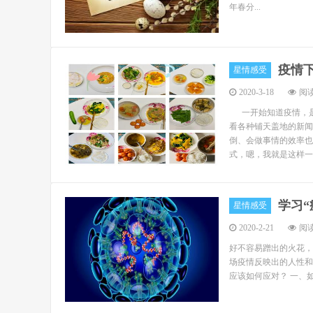
年春分...
疫情下
星情感受
2020-3-18
阅读
一开始知道疫情，是
看各种铺天盖地的新闻
倒、会做事情的效率也
式，嗯，我就是这样一..
学习
星情感受
2020-2-21
阅读
好不容易蹭出的火花，
场疫情反映出的人性和
应该如何应对？ 一、