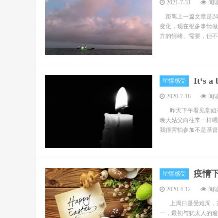
2021-7-31
阅读
距离上一篇文章是24
变化，现在很多事情做
方的情绪、需要，但不
It‘s a
星情感受
2020-7-18
阅读
昨天下午看见堂姐在
晚大姑父向往常一样喂
我很害怕参加不是基督
疫情
星情感受
2020-4-12
阅读
上周日是受难周，这
一，最初与犹太人的逾