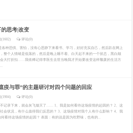
的思考|改变
(1602)
评论(
0
)
各种恐惧、害怕，没有心思静下来看书、学习，好好充实自己，然后趴在网上
，整个人情绪是低落的，然后是晚上睡不着、白天起不来的一个状态，黑白颠
会大打折扣……我依稀记得李医生去世当晚我才开始要改变这样颓废的生活方
.
“瘟疫与罪”的主题研讨对四个问题的回应
(1904)
评论(
0
)
不记录下来，就会灰飞烟灭了…… 1、我是如何看待这场疫情的起因的？ 2、这
社会状况，有什么值得我们反思的？ 3、这场疫情对我个人有什么影响？ 4、我
如何看待这场疫情的起因？ 表面：有的说是因为吃野味，也有的...