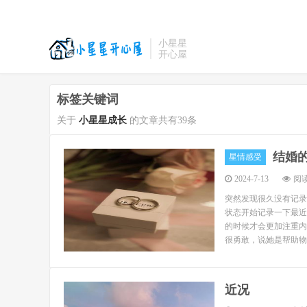
小星星
开心屋
标签关键词
关于
小星星成长
的文章共有39条
结婚
星情感受
2024-7-13
阅读
突然发现很久没有记录
状态开始记录一下最近
的时候才会更加注重内
很勇敢，说她是帮助物质
近况