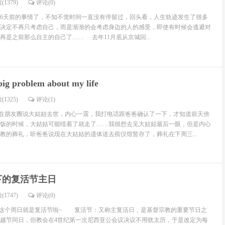
(1379)
评论(
0
)
6天前的事情了，不知不觉时间一直没有停留过，回头看，人生轨迹发生了很多
决定不再只考虑自己，而是渐渐的会考虑身边的人的感受，即使有时候会逃避对
再是之前那么自主的自己了…… 去年11月底从京城回...
 big problem about my life
(1325)
评论(
1
)
朋友圈说大姑姑去世，内心一震，我打电话跟爸爸确认了一下，才知道前天傍
饭的时候，大姑姑可能噎着了就走了……我很想去见大姑姑最后一眼，但是内心
教的葬礼，听爸爸说现在大姑姑的遗体送去殡仪馆暂存了，葬礼在下周三...
下的复活节主日
(1747)
评论(
0
)
个周日就是复活节啦~ 复活节：又称主复活日，是基督宗教的重要节日之
越节同日，但教会在4世纪第一次尼西亚公会议决议不用犹太历，于是改定为每