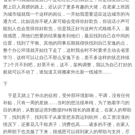
爬上巨人肩膀的路上，还认识了更多有趣的大佬，在老家上班因
为城市端就我一个这样的岗位，一开始我需要适应这边城市的沟
通方式，比如说你不硬人家可能会觉得你好欺负，你说话小声可
能别人也会觉得你好欺负，但是我正好与这种方式格格不入，最
很感恩，用他们想要的结果服务到他们，最后找到自己在中间的
位置，找到了平衡。其他的同事后期就很快找到自己安逸的点，
整个办公环境就开始往下走了，这时我会时不时要求主动去省里
学习，这样可以让自己不那么安逸下去，差不多这样的状态持续
了2个月不到吧，好景不长，这不，架构调整，我以为自己打好的
桩就可以不动了，谁知道又得搬家外出新一线城市……
下
于是又踏上了外出的征程，受外部环境影响，平调，没有任何
补贴，只有一周的差旅……当时的想法很单纯，为了抱着学习的
目的来的，从数据运营到数据PM有很长的路要走，在家人的帮助
下，找到房子、找到车子从家里把东西运到杭州，在工资没涨的
情况下，还要花几千租房子，消费也高……诸多的不便，在家人
的帮助下也克服了下来，很感恩可以得到家人的帮助与支持，尽