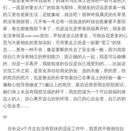
一面是要离开伴我成长了的城市与比亲人还亲的一群可爱的人
们，一面是对要去大厂的惊喜与期待，用朋友的话说是拿着一线
的工资在老家生活，还犹豫啥，就去吧！很神奇我属灵的长辈竟
然没有挽留我，几乎每一年总有一段低迷的时候会犹豫要不要回
家，每次都被挽留下来了，但是这次是带着祝福离开的，很多朋
友没来得及one-one道别，早知道这么快要走，可能会花更多的心
思与大家相处的更加深刻，尽管要走之前是一副要“罢工”的状
态……更有一种不舍，像是要断奶失去了安全感一般，因为我觉
得自己并没有独立的辨别能力，跟正确的人一起，我是可以偷懒
的，但是一旦离开，我能知道的仅仅是自己感受到的……比如这
次找工作之前，是室友亲自给我化的妆、选的衣服，搭的景，拍
的简历的照片，也是教会的长辈凭着自己在事业上的经验一遍一
遍耐心指导我修改了5遍以上的简历，最后还推荐我去联想面试，
她们身上永远有我想活成的样子，我也想成为一个可以祝福到身
边人的人。担心离开这么好的环境，自己的心志会变，自己的初
心也会变……
中
在长达4个月左右没有双休的适应工作中，我竟然不敢相信自