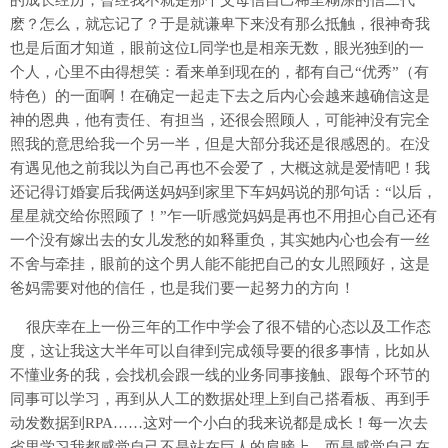
的成长经历，曾经我不就是那个父母信自己稀里糊涂的信二代
麽？怎么，就忘记了？于是就谦卑下来没有那么抵触，很神奇我
也是后面才知道，眼前这位L同学也是相亲无数，眼光独到的一
个人，心里不由得想笑：看来单到现在的，都有自己“优秀”（有
特色）的一面啊！在确定一起走下去之后内心会越来越确信这是
神的恩典，他有责任、有担当，还很会照顾人，可能神没有完全
照我的意思给我一个另一半，但是大部分我还是很感恩的。在没
有遇见他之前我以为自己再也不会爱了，大概这就是爱情吧！我
还记得订婚宴后我俩送妈妈到家里下车妈妈说的那句话：“以后，
星星就交给你照顾了！”乍一听感觉妈妈是再也不用担心自己还有
一个没有嫁出去的女儿发愁的如释重负，其实她内心也会有一丝
不舍与牵挂，眼前的这个男人能不能把自己的女儿照顾好，这是
爸妈需要对他的信任，也是我们要一起努力的方向！
很庆幸在上一份三年的工作中学会了很不错的心态以及工作态
度，这让我这大半年可以自律到完成领导要的很多事情，比如从
不懂业务的我，会找机会跟一线的业务同事接触、跟每个环节的
同事可以学习，再到从人工的数据处理上到自己搭看板、再到手
动发数据到RPA……这对一个小白的我来说都是成长！每一次去
省里学习我都感觉自己不是站在巨人的肩膀上，而是感觉自己在