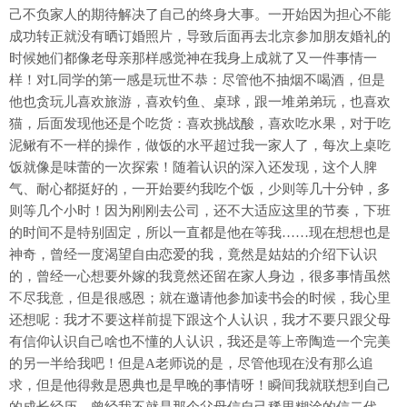
己不负家人的期待解决了自己的终身大事。一开始因为担心不能
成功转正就没有晒订婚照片，导致后面再去北京参加朋友婚礼的
时候她们都像老母亲那样感觉神在我身上成就了又一件事情一
样！对L同学的第一感是玩世不恭：尽管他不抽烟不喝酒，但是
他也贪玩儿喜欢旅游，喜欢钓鱼、桌球，跟一堆弟弟玩，也喜欢
猫，后面发现他还是个吃货：喜欢挑战酸，喜欢吃水果，对于吃
泥鳅有不一样的操作，做饭的水平超过我一家人了，每次上桌吃
饭就像是味蕾的一次探索！随着认识的深入还发现，这个人脾
气、耐心都挺好的，一开始要约我吃个饭，少则等几十分钟，多
则等几个小时！因为刚刚去公司，还不大适应这里的节奏，下班
的时间不是特别固定，所以一直都是他在等我……现在想想也是
神奇，曾经一度渴望自由恋爱的我，竟然是姑姑的介绍下认识
的，曾经一心想要外嫁的我竟然还留在家人身边，很多事情虽然
不尽我意，但是很感恩；就在邀请他参加读书会的时候，我心里
还想呢：我才不要这样前提下跟这个人认识，我才不要只跟父母
有信仰认识自己啥也不懂的人认识，我还是等上帝陶造一个完美
的另一半给我吧！但是A老师说的是，尽管他现在没有那么追
求，但是他得救是恩典也是早晚的事情呀！瞬间我就联想到自己