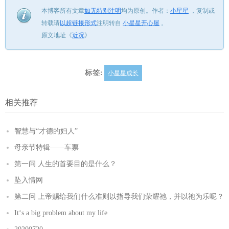
本博客所有文章
如无特别注明
均为原创。
作者：
小星星
，
复制或
转载请
以超链接形式
注明转自
小星星开心屋
。
原文地址《
近况
》
标签:
小星星成长
相关推荐
智慧与“才德的妇人”
母亲节特辑——车票
第一问 人生的首要目的是什么？
坠入情网
第二问 上帝赐给我们什么准则以指导我们荣耀祂，并以祂为乐呢？
It‘s a big problem about my life