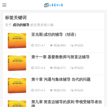
标签关键词
关于
成功的辅导
的文章共有13条
亚当斯|成功的辅导（结语）
2025-4-7
阅读(488)
评论(
0
)
第十一章 基督教教师与努直达辅导
2025-4-4
阅读(457)
评论(
0
)
第十章 沟通与集体辅导 当代的问题
2025-4-3
阅读(539)
评论(
0
)
第九章 努直达辅导的原则 带领受辅导者自
律