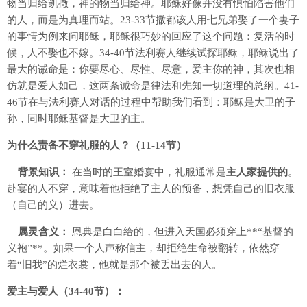
物当归给凯撒，神的物当归给神。耶稣好像并没有惧怕陷害他们
的人，而是为真理而站。23-33节撒都该人用七兄弟娶了一个妻子
的事情为例来问耶稣，耶稣很巧妙的回应了这个问题：复活的时
候，人不娶也不嫁。34-40节法利赛人继续试探耶稣，耶稣说出了
最大的诫命是：你要尽心、尽性、尽意，爱主你的神，其次也相
仿就是爱人如己，这两条诫命是律法和先知一切道理的总纲。41-
46节在与法利赛人对话的过程中帮助我们看到：耶稣是大卫的子
孙，同时耶稣基督是大卫的主。
为什么责备不穿礼服的人？（11-14节）
背景知识：
在当时的王室婚宴中，礼服通常是
主人家提供的
。
赴宴的人不穿，意味着他拒绝了主人的预备，想凭自己的旧衣服
（自己的义）进去。
属灵含义：
恩典是白白给的，但进入天国必须穿上**“基督的
义袍”**。如果一个人声称信主，却拒绝生命被翻转，依然穿
着“旧我”的烂衣裳，他就是那个被丢出去的人。
爱主与爱人（34-40节）：