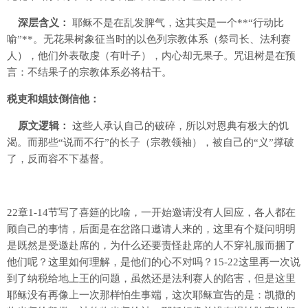
深层含义：
耶稣不是在乱发脾气，这其实是一个**“行动比
喻”**。无花果树象征当时的以色列宗教体系（祭司长、法利赛
人），他们外表敬虔（有叶子），内心却无果子。咒诅树是在预
言：不结果子的宗教体系必将枯干。
税吏和娼妓倒信他：
原文逻辑：
这些人承认自己的破碎，所以对恩典有极大的饥
渴。而那些“说而不行”的长子（宗教领袖），被自己的“义”撑破
了，反而容不下基督。
22章1-14节写了喜筵的比喻，一开始邀请没有人回应，各人都在
顾自己的事情，后面是在岔路口邀请人来的，这里有个疑问明明
是既然是受邀赴席的，为什么还要责怪赴席的人不穿礼服而捆了
他们呢？这里如何理解，是他们的心不对吗？15-22这里再一次说
到了纳税给地上王的问题，虽然还是法利赛人的陷害，但是这里
耶稣没有再像上一次那样怕生事端，这次耶稣宣告的是：凯撒的