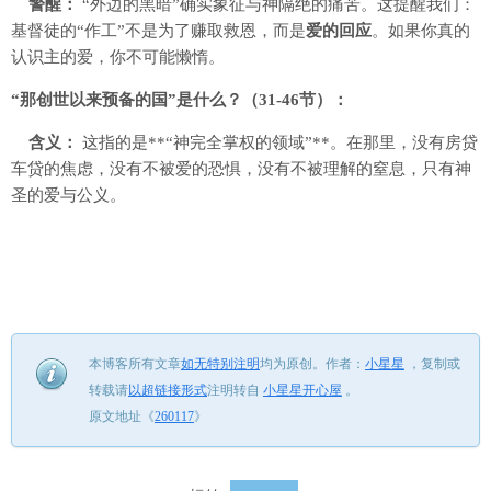
警醒：
“外边的黑暗”确实象征与神隔绝的痛苦。这提醒我们：
基督徒的“作工”不是为了赚取救恩，而是
爱的回应
。如果你真的
认识主的爱，你不可能懒惰。
“那创世以来预备的国”是什么？（31-46节）：
含义：
这指的是**“神完全掌权的领域”**。在那里，没有房贷
车贷的焦虑，没有不被爱的恐惧，没有不被理解的窒息，只有神
圣的爱与公义。
本博客所有文章
如无特别注明
均为原创。
作者：
小星星
，
复制或
转载请
以超链接形式
注明转自
小星星开心屋
。
原文地址《
260117
》