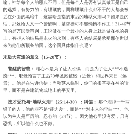
喻，神给每个人的恩典不同，但是每个人是否有认真做工是自己
的选择，有努力的，有埋藏的，同样埋藏什么都不干的人都会被
丢在外面的黑暗中，这黑暗是指的末后的地狱火湖吗？如果是的
话，那这给人又一个警醒啊，基督徒可不能懒惰不作工！31-46节
写的是万民受审判，王说做在一个最小的人身上就是做在祂的身
上，有些人的结局是永火的永刑，有些人的结局是承受那创世以
来为他们所预备的国，这个国具体指什么呢？
末后大灾难的意义（15-28节）：
警醒的智慧：
核心不是为了让人恐惧，而是为了让人**“不迷
惑”**。耶稣预言了主后70年圣殿被毁（近景）和世界末日（远
景）。他是在告诉信徒：当动荡来临时，你们的根基要在神的话
里，而不是在建筑物或地上的平安里。
按才受托与“地狱火湖”（25:14-30）：
纠偏：
那个埋掉一千两
银子的人，他的罪不是“能力差”，而是**“对主人的歪曲”**。他
认为主人是严厉的、忍心的（24节）。因为他心里没有爱，只有
恐惧，所以他什么也不做。