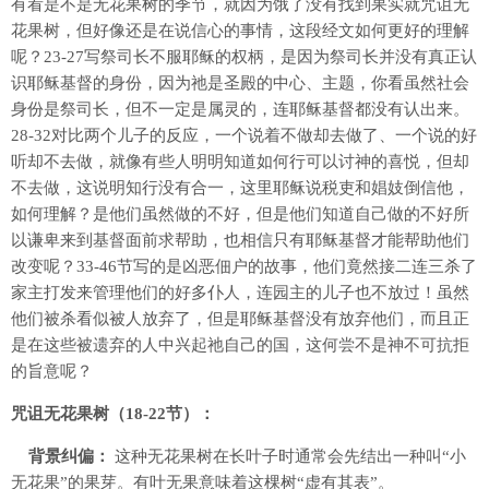
有看是不是无花果树的季节，就因为饿了没有找到果实就咒诅无
花果树，但好像还是在说信心的事情，这段经文如何更好的理解
呢？23-27写祭司长不服耶稣的权柄，是因为祭司长并没有真正认
识耶稣基督的身份，因为祂是圣殿的中心、主题，你看虽然社会
身份是祭司长，但不一定是属灵的，连耶稣基督都没有认出来。
28-32对比两个儿子的反应，一个说着不做却去做了、一个说的好
听却不去做，就像有些人明明知道如何行可以讨神的喜悦，但却
不去做，这说明知行没有合一，这里耶稣说税吏和娼妓倒信他，
如何理解？是他们虽然做的不好，但是他们知道自己做的不好所
以谦卑来到基督面前求帮助，也相信只有耶稣基督才能帮助他们
改变呢？33-46节写的是凶恶佃户的故事，他们竟然接二连三杀了
家主打发来管理他们的好多仆人，连园主的儿子也不放过！虽然
他们被杀看似被人放弃了，但是耶稣基督没有放弃他们，而且正
是在这些被遗弃的人中兴起祂自己的国，这何尝不是神不可抗拒
的旨意呢？
咒诅无花果树（18-22节）：
背景纠偏：
这种无花果树在长叶子时通常会先结出一种叫“小
无花果”的果芽。有叶无果意味着这棵树“虚有其表”。