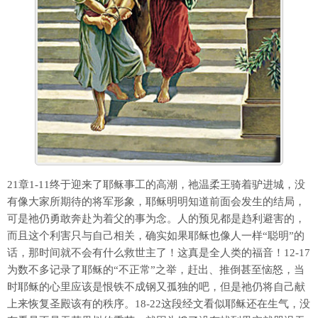
21章1-11终于迎来了耶稣事工的高潮，祂温柔王骑着驴进城，没
有像大家所期待的将军形象，耶稣明明知道前面会发生的结局，
可是祂仍勇敢奔赴为着父的事为念。人的预见都是趋利避害的，
而且这个利害只与自己相关，确实如果耶稣也像人一样“聪明”的
话，那时间就不会有什么救世主了！这真是全人类的福音！12-17
为数不多记录了耶稣的“不正常”之举，赶出、推倒甚至恼怒，当
时耶稣的心里应该是恨铁不成钢又孤独的吧，但是祂仍将自己献
上来恢复圣殿该有的秩序。18-22这段经文看似耶稣还在生气，没