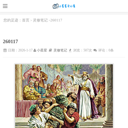
您的足迹：
首页
灵修笔记
260117
>
>
260117
日期：2026-1-17
小星星
灵修笔记
浏览：507次
评论：0条