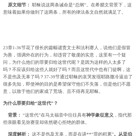
原文细节：
耶稣说这两条诫命是“总纲”。在希腊文背景下，这
意味着如果你做到了这两条，所有的律法条文自然就满足了。
23章1-36节花了很长的篇幅谴责文士和法利赛人，说他们是假冒
为善，强调外在的行为，却违背了敬虔的实意，这里有一个疑
问，为什么他们的罪要归给这世代呢？是因为这样的人太多了
吗？不应该归给这些人就好了吗？而且这世代中也有门徒啊，这
不是伤及无辜了吗？37-39节通过耶稣的哀哭发现耶路撒冷逼迫了
很多先知，即使神的目的是希望保守他们不失落，但是他们不愿
意，以致于他们的家成了荒场、且不得再见耶稣。
为什么罪要归给“这世代”？
背景：
“这世代”在马太福音中往往具有
神学象征意义
，指代那
些亲眼看见弥赛亚却依然硬心拒绝的群体。
深度解析：
这不是伤及无辜，而是在讲**“罪的积累”
。从亚伯