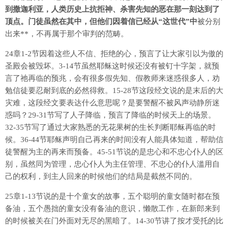
到撒迦利亚，人类历史上抗拒神、杀害先知的恶在那一刻达到了
顶点。门徒虽然在其中，但他们因着信已经从“这世代”中
被分别
出来**，不再属于那个审判的范畴。
24章1-2节因着这些人不信、拒绝的心，预言了让大家引以为傲的
圣殿会被毁坏。3-14节虽然耶稣这时候还没有被钉十字架，就预
言了祂再临的预兆，会有很多假先知、假教师来迷惑很多人，劝
勉信徒要忍耐到底的必然得救。15-28节这段经文说的是末后的大
灾难，这段经文要表达什么意思呢？是要警醒不被风声动静所迷
惑吗？29-31节写了人子降临，预言了降临的时候天上的场景。
32-35节写了通过大家熟悉的无花果树的生长判断耶稣再临的时
候。36-44节耶稣声明自己再来的时间没有人能具体知道，帮助信
徒警醒为主的再来而预备。45-51节说的是忠心和不忠心仆人的区
别，虽然同为管理，忠心仆人为主任管理、不忠心的仆人滥用自
己的权利，到主人回来的时候他们的结局是截然不同的。
25章1-13节说的是十个童女的故事，五个聪明的童女随时都在预
备油，五个愚拙的童女没有备油的意识，懒散工作，在新郎来到
的时候被关在门外面对无尽的黑暗了。14-30节讲了按才受托的比