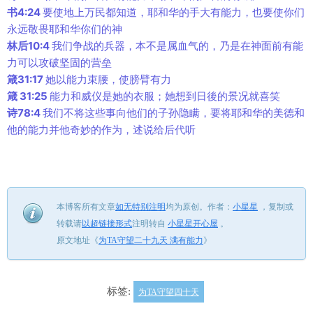
书4:24
要使地上万民都知道，耶和华的手大有能力，也要使你们
永远敬畏耶和华你们的神
林后10:4
我们争战的兵器，本不是属血气的，乃是在神面前有能
力可以攻破坚固的营垒
箴31:17
她以能力束腰，使膀臂有力
箴 31:25
能力和威仪是她的衣服；她想到日後的景况就喜笑
诗78:4
我们不将这些事向他们的子孙隐瞒，要将耶和华的美德和
他的能力并他奇妙的作为，述说给后代听
本博客所有文章
如无特别注明
均为原创。
作者：
小星星
，
复制或
转载请
以超链接形式
注明转自
小星星开心屋
。
原文地址《
为TA守望二十九天 满有能力
》
标签:
为TA守望四十天