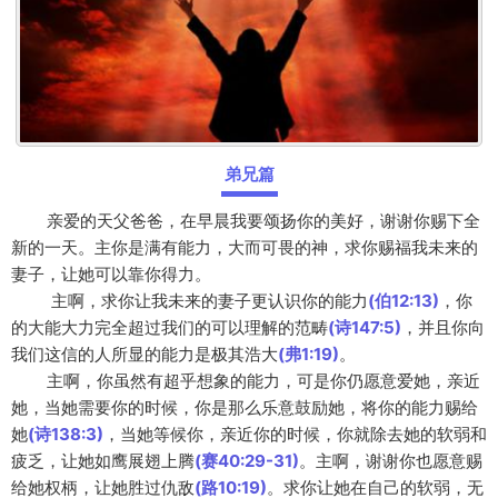
弟兄篇
亲爱的天父爸爸，在早晨我要颂扬你的美好，谢谢你赐下全
新的一天。主你是满有能力，大而可畏的神，求你赐福我未来的
妻子，让她可以靠你得力。
主啊，求你让我未来的妻子更认识你的能力
(伯12:13)
，你
的大能大力完全超过我们的可以理解的范畴
(诗147:5)
，并且你向
我们这信的人所显的能力是极其浩大
(弗1:19
)
。
主啊，你虽然有超乎想象的能力，可是你仍愿意爱她，亲近
她，当她需要你的时候，你是那么乐意鼓励她，将你的能力赐给
她
(诗138:3)
，当她等候你，亲近你的时候，你就除去她的软弱和
疲乏，让她如鹰展翅上腾
(赛40:29-31)
。主啊，谢谢你也愿意赐
给她权柄，让她胜过仇敌
(路10:19)
。求你让她在自己的软弱，无