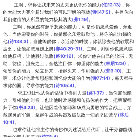
主啊，求你让我未来的丈夫更认识你的能力
(伯12:13)
，你
的大能大力完全超过我们的可以理解的范畴
(诗147:5)
，并且你向
我们这信的人所显的能力极其浩大
(弗1:19)
。
主啊，你虽然有超乎想象的能力，可是你仍愿意爱他，亲近
他，当他需要你的时候，你是那么乐意鼓励他，将你的能力赐给
他
(诗138:3)
，当他等候你，亲近你的时候，你就除去他的软弱和
疲乏，让他如鹰展翅上腾
(赛40:29-31)
。主啊，谢谢你也愿意赐
给他权柄，让他胜过仇敌
(路10:19)
。求你让他在自己的软弱，无
助，彷徨，沮丧之上，全然注目你，仰望你的能力
(林后12:9)
，
颂赞你的能力，站立起来，抬起头来，作刚强的人
(弗6:10)
。主
啊，求你让他常常思想和回忆你大能的作为
(诗77:14)
，每天都寻
求你的面，寻求你的能力
(诗105:4
)
。
求主也让他从你的话语中得到力量
(路1:37)
，当你赐他能
力，引领他的时候，也让他时常感恩和传扬你的作为，把荣耀都
归于你
(书4:24)
。让他因着依靠耶和华成为勇敢的福音战士，穿
戴属灵的军装，拿起争战的兵器攻破仇敌一切的坚固营垒
(林后
10:4)
。
也求你让他将主你的奇妙作为述说给后代听，让子孙都能颂
赞你的能力和美德
(诗78:4)
。