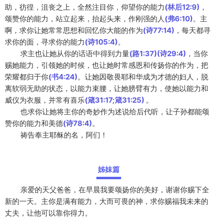
助，彷徨，沮丧之上，全然注目你，仰望你的能力
(林后12:9)
，
颂赞你的能力，站立起来，抬起头来，作刚强的人
(弗6:10)
。主
啊，求你让她常常思想和回忆你大能的作为
(诗77:14)
，每天都寻
求你的面，寻求你的能力
(诗105:4)
。
求主也让她从你的话语中得到力量
(路1:37)(诗29:4)
，当你
赐她能力，引领她的时候，也让她时常感恩和传扬你的作为，把
荣耀都归于你
(书4:24)
。让她因敬畏耶和华成为才德的妇人，脱
离软弱无助的状态，以能力束腰，让她膀臂有力，使她以能力和
威仪为衣服，并常有喜乐
(箴31:17;箴31:25)
。
也求你让她将主你的奇妙作为述说给后代听，让子孙都能颂
赞你的能力和美德
(诗78:4)
。
祷告奉主耶稣的名，阿们！
姊妹篇
亲爱的天父爸爸，在早晨我要颂扬你的美好，谢谢你赐下全
新的一天。主你是满有能力，大而可畏的神，求你赐福我未来的
丈夫，让他可以靠你得力。