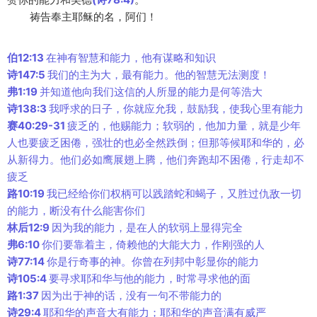
祷告奉主耶稣的名，阿们！
伯12:13
在神有智慧和能力，他有谋略和知识
诗147:5
我们的主为大，最有能力。他的智慧无法测度！
弗1:19
并知道他向我们这信的人所显的能力是何等浩大
诗138:3
我呼求的日子，你就应允我，鼓励我，使我心里有能力
赛40:29-31
疲乏的，他赐能力；软弱的，他加力量，就是少年
人也要疲乏困倦，强壮的也必全然跌倒；但那等候耶和华的，必
从新得力。他们必如鹰展翅上腾，他们奔跑却不困倦，行走却不
疲乏
路10:19
我已经给你们权柄可以践踏蛇和蝎子，又胜过仇敌一切
的能力，断没有什么能害你们
林后12:9
因为我的能力，是在人的软弱上显得完全
弗6:10
你们要靠着主，倚赖他的大能大力，作刚强的人
诗77:14
你是行奇事的神。你曾在列邦中彰显你的能力
诗105:4
要寻求耶和华与他的能力，时常寻求他的面
路1:37
因为出于神的话，没有一句不带能力的
诗29:4
耶和华的声音大有能力；耶和华的声音满有威严