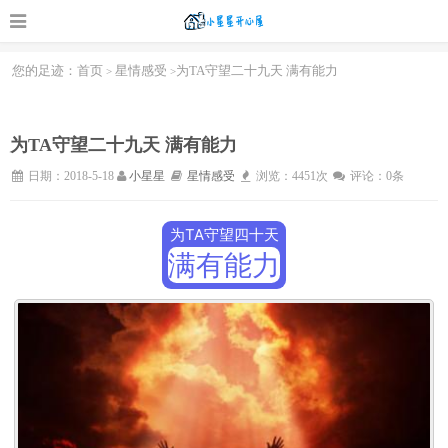
您的足迹：
首页
星情感受
为TA守望二十九天 满有能力
>
>
为TA守望二十九天 满有能力
日期：2018-5-18
小星星
星情感受
浏览：4451次
评论：0条
为TA守望四十天
满有能力