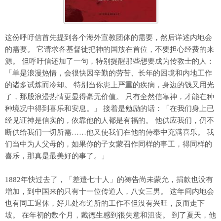
这份呼吁信首先提到各个海外宣教团体的需要，然后详述内地会
的需要。 它请求各基督徒把神的国放在首位，不要担心经费的来
源。 但呼吁信还加了一句，特别提醒那些想要成为传教士的人：
「单是浪漫热情，会很快因辛勤的劳苦、长年的困境和内地工作
的诸多试炼而冷却。 特别当你患上严重的疾病，身边的钱又用光
了，那股浪漫热情更显得毫无价值。 只有全然信靠神，才能在种
种境况中得到喜乐和安息。」 接着是勉励的话：「在我们身上已
经见证神是信实的，依靠他的人都是有福的。 他供应我们，仍不
断供给我们一切所需……他又使我们在他的侍奉中充满喜乐。 我
们当中为人父母的，如果你的子女蒙召作同样的事工，得同样的
喜乐，那真是最美好的事了。」
1882年快过去了，「差遣七十人」的祷告尚未蒙允，捐款也没有
增加，到中国来的只有十一位传道人，八女三男。 这年间内地会
也有同工退休，好几处布道所的工作不但没有兴旺，反而走下
坡。 在年初的数个月，戴德生感到很失意和沮丧。 到了夏天，他