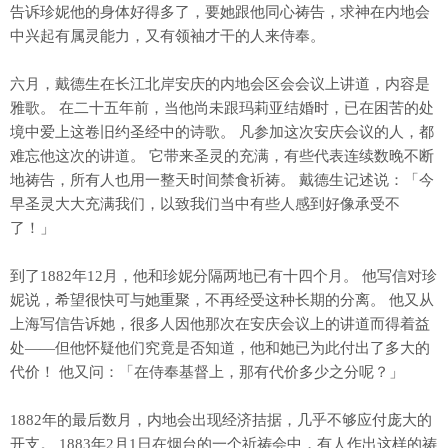
告诉珍妮他的身体好得多了，要她跟他同心祷告，求神在内地会
中兴起有属灵能力，又有领袖才干的人来侍奉。
六月，戴德生在长江北岸安庆的内地会区会会议上讲道，内容是
雅歌。 在二十五年前，当他尚未跟玛莉亚结婚时，已在困苦的处
境中爱上这卷旧约圣经中的诗歌。 凡参加这次安庆会议的人，都
难忘他这次的讲道。 它带来圣灵的充满，有些代表连续数晚不断
地祷告，所有人也用一整天时间禁食祈祷。 戴德生记述说：「今
早圣灵大大充满我们，以致我们当中有些人感到好像承受不
了！」
到了1882年12月，他和珍妮分隔两地已有十四个月。 他写信对珍
妮说，希望很快可与她重聚，不再经受这种长期的分离。 他又从
上海写信告诉她，很多人因他那次在安庆会议上的讲道而得着益
处——但他怀疑他们究竟是否知道，他和她已为此付出了多大的
代价！ 他又问：「在侍奉基督上，那有代价多少之分呢？」
1882年的最后数月，内地会出现经济拮据，几乎不够应付庞大的
开支。 1883年2月1日在烟台的一个祈祷会中，有人作出这样的祷