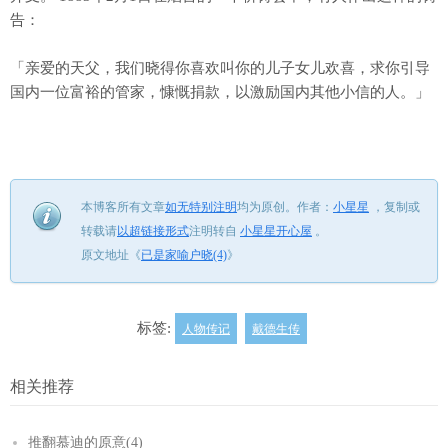
告：
「亲爱的天父，我们晓得你喜欢叫你的儿子女儿欢喜，求你引导
国内一位富裕的管家，慷慨捐款，以激励国内其他小信的人。」
本博客所有文章
如无特别注明
均为原创。
作者：
小星星
，
复制或
转载请
以超链接形式
注明转自
小星星开心屋
。
原文地址《
已是家喻户晓(4)
》
标签:
人物传记
戴德生传
相关推荐
推翻慕迪的原意(4)