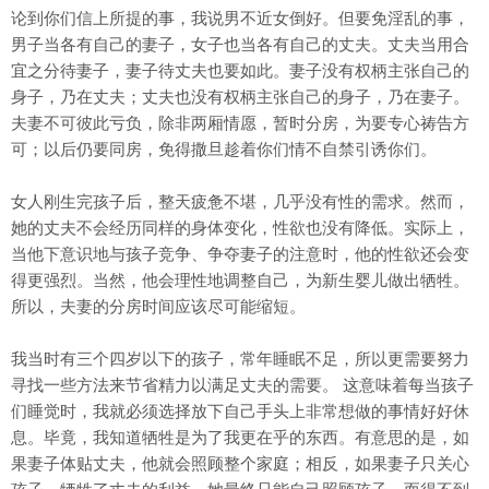
论到你们信上所提的事，我说男不近女倒好。但要免淫乱的事，
男子当各有自己的妻子，女子也当各有自己的丈夫。丈夫当用合
宜之分待妻子，妻子待丈夫也要如此。妻子没有权柄主张自己的
身子，乃在丈夫；丈夫也没有权柄主张自己的身子，乃在妻子。
夫妻不可彼此亏负，除非两厢情愿，暂时分房，为要专心祷告方
可；以后仍要同房，免得撒旦趁着你们情不自禁引诱你们。
女人刚生完孩子后，整天疲惫不堪，几乎没有性的需求。然而，
她的丈夫不会经历同样的身体变化，性欲也没有降低。实际上，
当他下意识地与孩子竞争、争夺妻子的注意时，他的性欲还会变
得更强烈。当然，他会理性地调整自己，为新生婴儿做出牺牲。
所以，夫妻的分房时间应该尽可能缩短。
我当时有三个四岁以下的孩子，常年睡眠不足，所以更需要努力
寻找一些方法来节省精力以满足丈夫的需要。 这意味着每当孩子
们睡觉时，我就必须选择放下自己手头上非常想做的事情好好休
息。毕竟，我知道牺牲是为了我更在乎的东西。有意思的是，如
果妻子体贴丈夫，他就会照顾整个家庭；相反，如果妻子只关心