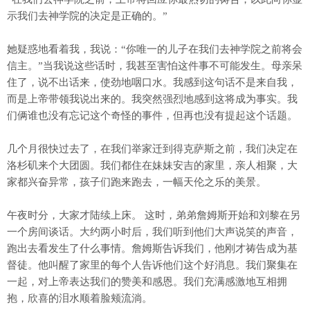
示我们去神学院的决定是正确的。”
她疑惑地看着我，我说：“你唯一的儿子在我们去神学院之前将会
信主。”当我说这些话时，我甚至害怕这件事不可能发生。母亲呆
住了，说不出话来，使劲地咽口水。我感到这句话不是来自我，
而是上帝带领我说出来的。我突然强烈地感到这将成为事实。我
们俩谁也没有忘记这个奇怪的事件，但再也没有提起这个话题。
几个月很快过去了，在我们举家迁到得克萨斯之前，我们决定在
洛杉矶来个大团圆。我们都住在妹妹安吉的家里，亲人相聚，大
家都兴奋异常，孩子们跑来跑去，一幅天伦之乐的美景。
午夜时分，大家才陆续上床。 这时，弟弟詹姆斯开始和刘黎在另
一个房间谈话。大约两小时后，我们听到他们大声说笑的声音，
跑出去看发生了什么事情。詹姆斯告诉我们，他刚才祷告成为基
督徒。他叫醒了家里的每个人告诉他们这个好消息。我们聚集在
一起，对上帝表达我们的赞美和感恩。我们充满感激地互相拥
抱，欣喜的泪水顺着脸颊流淌。