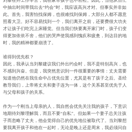
刘黎在外工作辛苦，我在家带孩子也不轻松。因此，当他从百忙
中抽出时间带我出去“约会”时，我应该高兴才对。但事实并非如
此。首先，我害怕找保姆，也很难找到保姆，大部分人都不愿意
照看大卫。好不容易找到一个，我们离开之前，还要费很大功夫
才让孩子们吃完上床睡觉。但当我们快要离开家门时，孩子们变
得更加依依不舍，他们的哭声使我感到愧疚和疲惫，到达目的地
时，我的精神都要崩溃了。
谁得到优先权？
因此，我承认当刘黎建议我们外出约会时，我不是特别高兴，也
不感到兴奋。但是，我突然意识到一件很重要的事情：丈夫需要
知道他仍然在我生命中占优先位置，尤其是有了孩子之后。圣经
教导我们，上帝将丈夫和妻子连为一体，这个关系甚至优先于人
与父母和孩子的关系。
作为一个刚当上母亲的人，我自然会优先关注我的孩子，下意识
地期待刘黎理解我，而且不要“自私”。但如果一个妻子总关注孩
子而忽略了丈夫，他会觉得自己的优先地位被取代了。当刘黎想
要我离开孩子和他在一起时，无论是晚上还是周末，我必须问自