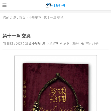
您的足迹：
首页
小星星荐
第十一章 交换
>
>
第十一章 交换
日期：2025-5-21
小星星
小星星荐
浏览：539次
评论：0条