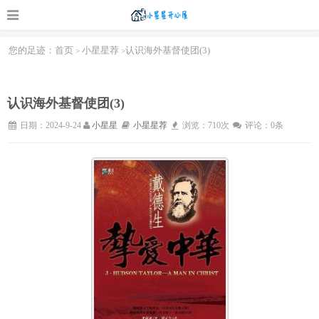
您的足迹：
首页
小星星荐
认识海外基督使团(3)
>
>
认识海外基督使团(3)
日期：2024-9-24
小星星
小星星荐
浏览：710次
评论：0条