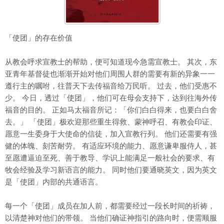
「使团」的存在价值
从教会呼求宣教士的帮助，便可知道现今急需宣教士。 其次，东
亚青年基督徒也渐渐开始对他们周围人群的需要有新的异象一一
遵行主的嘱咐，往普天下去传福音给万民听。 过去，他们受惠不
少。 今日，透过「使团」，他们可在母会支持下，达到往海外传
福音的目的。 正如马太福音所记：「你们白白得来，也要白白舍
去。」 「使团」极欢迎那些重生得救、蒙神呼召、有教会印证、
愿意一生委身于大使命的信徒，加入宣教行列。 他们还需要有强
健的体魄、刻苦耐劳。 有适应环境的能力、愿意谦卑服侍人，甚
至愿遭逼迫至死、善于教导、学识上能满足一般社会的要求、有
牧会经验及学习新语言的能力。 同时他们要通晓英文，因为英文
是「使团」内部的共通语言。
每一个「使团」成员在加人前，都需要经过一段长时间的祈祷，
以清楚神对他们的带领。 当他们确证神指引的路向时，便需顺服