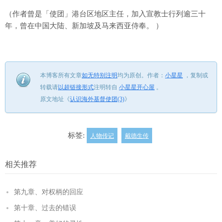
（作者曾是「使团」港台区地区主任，加入宣教士行列逾三十
年，曾在中国大陆、新加坡及马来西亚侍奉。 ）
本博客所有文章
如无特别注明
均为原创。
作者：
小星星
，
复制或
转载请
以超链接形式
注明转自
小星星开心屋
。
原文地址《
认识海外基督使团(3)
》
标签:
人物传记
戴德生传
相关推荐
第九章、对权柄的回应
第十章、过去的错误