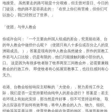
地接受。 虽然要走的路可能是十分艰难，但主曾对昔日、今日的
门徒说，他的路不是容易走的：「在世上你们有苦难，但你们可
以放心，我已经胜过了世界。」
「使团」与华人教会
你或许会问：「一个主要由外国人组成的差会，究竟能在港、台
的华人教会中做些什么呢？ （使团只有八十多位或百分之八的亚
洲籍成员。 ）」答案是现有的华人教会虽然健全，所作的宣教工
作若与人口比较，仍是有限的，他们只能接触到极小部分的人
口。 这是因为有很多牧者除了牧养两至三间教会外，还需要兼顾
教会的行政工作。 即使牧者有心拓展宣教事工，也往往感到有心
无力。
在港、台教会纷纷响应主耶稣的「大使命」，努力差传工作之
际，我们是否一定坚持要经由纯华人的差会进行？ 答案是：若主
在环境上有如此安排，那当然是件好事，但不可坚持这样做。 取
决点应该在乎如何有效率地，将华人教会的人力、物力、组织、
经验等等妥善运用，使普世教会能在急需的地区，迅速而有效地