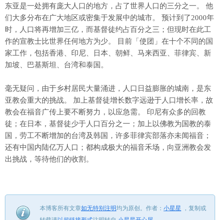
东亚是一处拥有庞大人口的地方，占了世界人口的三分之一。 他
们大多分布在广大地区或密集于发展中的城市。 预计到了2000年
时，人口将再增加三亿，而基督徒约占百分之三；但现时在此工
作的宣教士比世界任何地方为少。 目前「使团」在十个不同的国
家工作，包括香港、印尼、日本、朝鲜、马来西亚、菲律宾、新
加坡、巴基斯坦、台湾和泰国。
毫无疑问，由于乡村居民大量涌进，人口日益膨胀的城南，是东
亚教会重大的挑战。 加上基督徒增长数字远逊于人口增长率，故
教会在福音广传上要不断努力，以应急需。 印尼有众多的回教
徒；在日本，基督徒少于人口百分之一；加上以佛教为国教的泰
国，劳工不断增加的台湾及韩国，许多菲律宾部落亦未闻福音；
还有中国内陆亿万人口；都构成极大的福音禾场，向亚洲教会发
出挑战，等待他们的收割。
本博客所有文章
如无特别注明
均为原创。
作者：
小星星
，
复制或