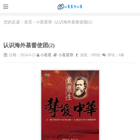
您的足迹：
首页
小星星荐
认识海外基督使团(2)
>
>
认识海外基督使团(2)
日期：2024-9-23
小星星
小星星荐
浏览：699次
评论：0条