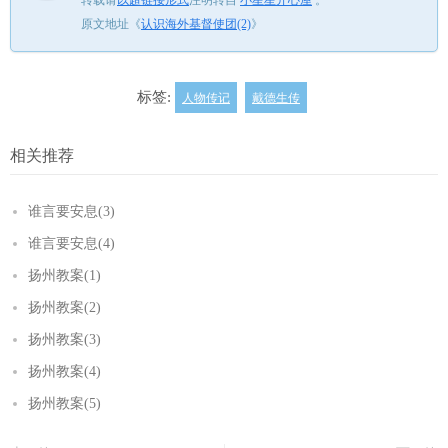
转载请
以超链接形式
注明转自
小星星开心屋
。
原文地址《
认识海外基督使团(2)
》
标签:
人物传记
戴德生传
相关推荐
谁言要安息(3)
谁言要安息(4)
扬州教案(1)
扬州教案(2)
扬州教案(3)
扬州教案(4)
扬州教案(5)