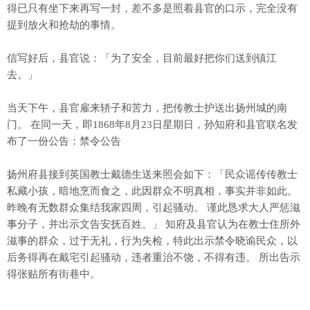
得已只有坐下来再写一封，差不多是照着县官的口示，完全没有
提到放火和抢劫的事情。
信写好后，县官说：「为了安全，目前最好把你们送到镇江
去。」
当天下午，县官雇来轿子和苦力，把传教士护送出扬州城的南
门。 在同一天，即1868年8月23日星期日，孙知府和县官联名发
布了一份公告：禁令公告
扬州府县接到英国教士戴德生送来照会如下：「民众谣传传教士
私藏小孩，暗地烹而食之，此因群众不明真相，事实并非如此。
昨晚有无数群众集结我家四周，引起骚动。 谨此恳求大人严惩滋
事分子，并出示文告安抚百姓。」 知府及县官认为在教士住所外
滋事的群众，过于无礼，行为失检，特此出示禁令晓谕民众，以
后务得再在戴宅引起骚动，违者重治不饶，不得有违。 所出告示
得张贴所有街巷中。