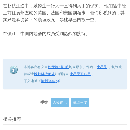
在赴镇江途中，戴德生一行人一直得到兵丁的保护。 他们途中碰
上前往扬州查察的英国、法国和美国副领事，他们所看到的，其
实只是暴徒留下的颓垣败瓦，暴徒早已四散一空。
在镇江，中国内地会的成员受到热烈的接待。
本博客所有文章
如无特别注明
均为原创。
作者：
小星星
，
复制或
转载请
以超链接形式
注明转自
小星星开心屋
。
原文地址《
扬州教案(5)
》
标签:
人物传记
戴德生传
相关推荐