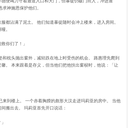
李德便竭力守着通道入口和大门，但暴徒仍破门而入，冲进屋
恳求神施恩保护他们。
服都沾满了泥土。 他们知道暴徒随时会冲上楼来，进入房间。
嘶哑。
能救你们了！」
垫和枕头抛出窗外，减轻跌在地上时受伤的机会。 路惠理先爬到
馨。 本来跟着是存义，但当他们把他扶出窗棂时，他说：「让
已来到楼上。 一个赤着胸膛的彪形大汉走进玛莉亚的房中。 当他
间搬出去。 玛莉亚首先开口说话：
？」