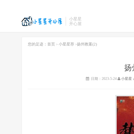
小星星
开心屋
您的足迹：
首页
小星星荐
扬州教案(2)
>
>
扬
日期：2023-5-24
小星星