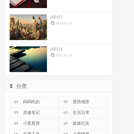
260115
2026-01-16
260114
2026-01-14
分类
码码吃的
星情感受
灵修笔记
生活日常
小星星荐
旅途纪实