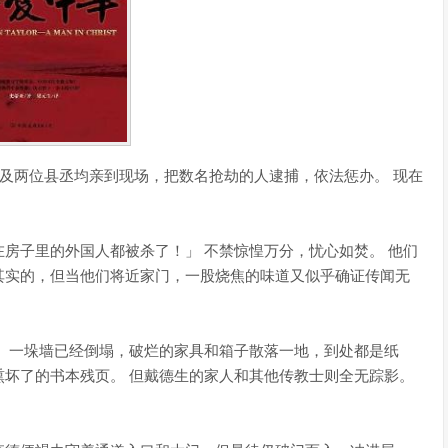
两位县丞均亲到现场，把数名抢劫的人逮捕，依法惩办。 现在
房子里的外国人都被杀了！」 不禁惊惶万分，忧心如焚。 他们
其实的，但当他们将近家门，一股烧焦的味道又似乎确证传闻无
 一垛墙已经倒塌，破烂的家具和箱子散落一地，到处都是纸
坏了的书本残页。 但戴德生的家人和其他传教士则全无踪影。