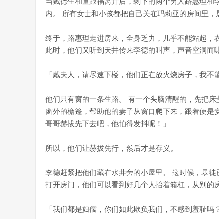
当戴德生和童跟福离开后，剩下的两个男人路惠理和
内。 所有女士和小孩都把自己关在玛莉亚的房间里，
终于，路惠理走进房来，全身乏力，几乎不能站起，衣
此时，他们又听到天井传来李德的叫声，声音空洞而
「戴夫人，请尽速下楼，他们正在放火烧房子，我不
他们只有窗的一条生路。 有一个头脑清醒的，先把床
窗外的檐篷，帮助他的妻子从窗口爬下来，跟着便是安
哥哥赫拔先下去吧，他怕得发抖呢！」
所以，他们让赫拔先行，然后才是存义。
李德赶紧把他们藏在水井旁的小屋里。 这时候，暴徒
打开房门，他们可以看到好几个人抬着箱杠，从别的房
「我们都是妇孺，你们如此欺负我们，不感到羞耻吗