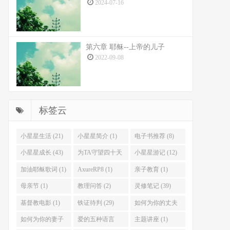
2024-07-16
第六章 耶稣--上帝的儿子
2022-09-08
标签云
小星星生活 (21)
小星星简介 (1)
电子书推荐 (8)
小星星成长 (43)
为TA守望四十天
小星星游记 (12)
(46)
加油耶稣歌词 (1)
AxureRP8 (1)
亲子教育 (1)
母亲节 (1)
教理问答 (2)
灵修笔记 (39)
基督教电影 (1)
铁证待判 (29)
如何为你的丈夫
祷告 (33)
如何为你的妻子
爱的五种语言
主题讲座 (1)