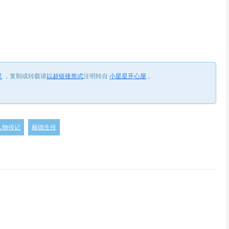
星
，
复制或转载请
以超链接形式
注明转自
小星星开心屋
。
人物传记
戴德生传