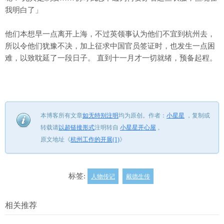
我明白了」
他们本想早一点离开上海，不过英领事认为他们不宜到杭州去，
所以令他们犹豫不决，加上征求中国官员签证时，也发生一点困
难，以致耽延了一段日子。 直到十一月才一切就绪，预备起程。
本博客所有文章
如无特别注明
均为原创。
作者：
小星星
，
复制或
转载请
以超链接形式
注明转自
小星星开心屋
。
原文地址《
杭州工作的开展(1)
》
标签:
人物传记
戴德生传
相关推荐