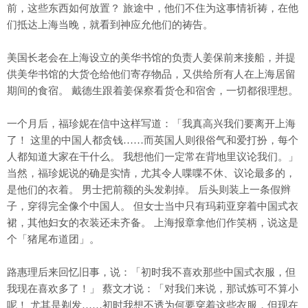
前，这些东西如何放置？ 旅途中，他们不住为这事情祈祷，在他
们抵达上海当晚，就看到神应允他们的祷告。
美国长老会在上海设立的美华书馆的负责人姜保前来接船，并提
供美华书馆的大货仓给他们寄存物品，又供给所有人在上海居留
期间的食宿。 戴德生跟着姜保察看货仓和宿舍，一切都很理想。
一个月后，福珍妮在信中这样写道：「我真高兴我们要离开上海
了！ 这里的中国人都贪钱……而英国人则很俗气和爱打扮，每个
人都知道大家在干什么。 我想他们一定常在背地里议论我们。」
当然，福珍妮说的确是实情，尤其令人喋喋不休、议论最多的，
是他们的衣着。 男士把前额的头发剃掉。 后头则装上一条假辫
子，穿得完全像个中国人。 但女士当中只有玛莉亚穿着中国式衣
裙，其他妇女的衣装还未齐备。 上海报章拿他们作笑柄，说这是
个「猪尾布道团」。
路惠理后来回忆旧事，说：「初时我不喜欢那些中国式衣服，但
我现在喜欢多了！」 蔡文才说：「对我们来说，那试炼可不算小
呢！ 尤其是剃发……初时我想不透为何要穿着这些衣服，但现在