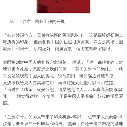
第二十六章、杭州工作的开展
「在这外国地方，竟然有浓厚的英国风味！」 这是福珍妮初到上
海所得的印象。 但她觉得中国的住屋很像监狱，四面是高墙，围
着天井和房子。 店铺还好，内里宽敞，但街道却狭窄得很。
童跟福则对中国人的礼貌印象深刻。 他说：「他们都很文静，对
我们极有礼貌，态度远比我们任何一个英国人对他们为佳。」 狄
乐义姑娘观察中国人的丧礼，说他们用「爆竹驱逐邪魔恶鬼」，
又烧纸钱给死人在冥界使用，而点灯笼则让他可以照明道路。
「当时声音嘈杂，火光熊熊，情景煞是怕人……我真高兴能够溜
开。」 她觉得这样一个情景，正是中国人受着撒但奴役的明显写
照。
「兰茂尔号」的同人带来了印刷机器和零件，也带来大批药物和
仪器，准备设立一所医院和药房。 然而，在还未建立内地的基地