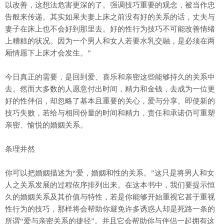
以改善，这想法危害更深的了。强调技巧重要的观念，被当作忠
告般来传递。其实如果夫妻上床之前没有好的关系的话，丈夫与
妻子在床上也不会好到那里去。好的性行为技巧不可能改善情绪
上糟糕的状况。因为一个男人和女人若要水乳交融，是必须在两
厢情愿下上床才会发生。”
今日真正的需要，是回到爱、喜乐和亲密这些能够持久的关系中
去。然而大多数的人愿意付出时间，精力和金钱，去成为一位更
好的性伴侣，却忽略了基本且重要的关心，爱与分享。即使新的
技巧失败，若给与相同份量的时间和精力，责任和承诺仍可重塑
亲密、愉悦的婚姻关系。
条理井然
你可以把婚姻描述为“爱，婚姻和性的关系。”这只是将男人和女
人之关系发展的过程依序排列出来。在这本书中，我们要提示恒
久的婚姻关系及其价值与特性，若是你能够开始重视它甚于重视
性行为的技巧，那样将会帮助你避免许多诱惑人却是死路一条的
所谓“爱与亲密关系的捷径”。并且它会帮助你与伴侣一起拥有这