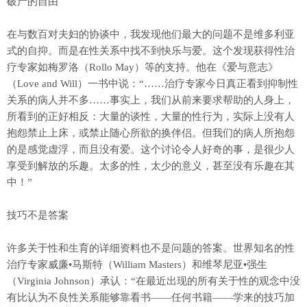
破产的自由
在与数百对夫妇的协谈中，我发现他们最大的问题不是维多利亚
式的自抑。而是在性关系中找不到快乐与爱。这个发现获得性治
疗专家如梅罗洛（Rollo May）等的支持。他在《爱与意志》
（Love and Will）一书中说：“……治疗专家今日真正看到抑制性
关系的病人并不多……事实上，我们从前来要求帮助的人身上，
所看到的正好相反：大量的谈性，大量的性行为，实际上没有人
抱怨禁止上床，或禁止随心所欲的换伴侣。但我们的病人所抱怨
的是感觉虚浮，而且没有爱。这个讨论令人好奇的事，是很少人
享受到解放的乐趣。太多的性，太少的意义，甚至没有乐趣在其
中！”
技巧不是答案
许多关于性和生育的详细资料也不是问题的答案。世界知名的性
治疗专家威廉•马斯特（William Masters）和维琴尼亚•强生
（Virginia Johnson）承认：“在最近出现的所有关于性的观念中没
有比认为不良性关系能够靠看书——任何书籍——学来的技巧加