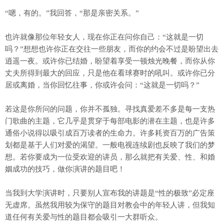
“嗯，有的。”我回答，“那是亲密关系。”
也许就像那位年轻女人，现在你正在问你自己：“这就是一切
吗？”想想也许你正在交往一些朋友，而你的约会不过是盼望出去
逍遥一夜。或许你已结婚，盼望着享受一顿烛光晚餐，而你从你
丈夫所得到最大的回应，只是他在看球赛时的吼叫。或许你已分
居或离婚，当你回忆往事，你或许会问：“这就是一切吗？”
若这是你所问的问题，你并不孤独。寻找真爱差不多是每一支热
门歌曲的主题，它几乎是贯穿于每部电影的潜在主题，也是许多
通俗小说得以吸引成百万读者的生命力。许多耗资百万的广告策
划都是基于人们对爱的渴望。一般电视连续剧也反映了我们的梦
想。若你要成为一位受欢迎的讲员，那么就把有关爱、性、和婚
姻成功的技巧，做你演讲的题目吧！
当我到大学演讲时，只要别人宣布我的讲题是“性的极致”必定座
无虚席。虽然我用较为保守的题目对教会中的年轻人讲，但我知
道任何有关爱与性的题目都会吸引一大群听众。