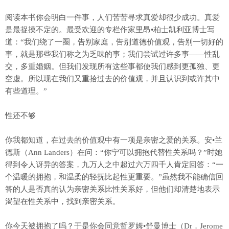
阅读本书你会明白一件事，人们苦苦寻求真爱却很少成功。真爱
是最捉摸不定的。最受欢迎的专栏作家里昂•柏士凯利亚博士写
道：“我们绕了一圈，告别家庭，告别道德价值观，告别一切好的
事，就是那些我们称之为乏味的事；我们尝试过许多事——性乱
交，多重婚姻。但我们发现所有这些事都使我们感到更孤独、更
空虚。所以现在我们又重拾过去的价值观，并且认识到或许其中
有些道理。”
性还不够
你我都知道，在过去的价值观中有一项是亲密之爱的关系。安•兰
德斯（Ann Landers）在问：“你宁可以拥抱代替性关系吗？”时她
得到令人讶异的答案，九万人之中超过六万四千人肯定回答：“一
个温暖的拥抱，和温柔的轻抚比起性更重要。”虽然我不能确信回
答的人是否真的认为亲密关系比性关系好，但他们却清楚地表示
渴望在性关系中，找到亲密关系。
你今天被拥抱了吗？于是你会同意哲罗姆•舒曼博士（Dr．Jerome