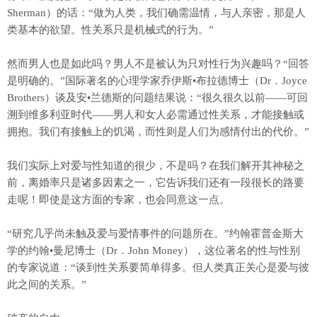
Sherman）的话：“做为人类，我们确需温情，与人亲密，那是人
类基本的欲望。性关系只是机械式的行为。”
然而男人也是如此吗？男人不是被认为只对性行为兴趣吗？“回答
是明确的。”国际著名的心理学家乔伊斯•布拉德博士（Dr．Joyce
Brothers）谈及安•兰德斯的问题结果说：“很久很久以前——可回
溯到维多利亚时代——男人和女人必需通过性关系，才能接触或
拥抱。我们有接触上的饥渴，而性则是人们为感情付出的代价。”
我们实际上对爱与性知道的很少，不是吗？在我们解开其神秘之
前，离婚率只是诸多因素之一，它告诉我们还有一段很长的路要
走呢！即使是这方面的专家，也会同意这一点。
“研究几乎尚未触及爱与爱情事件的问题所在。”约翰霍普金斯大
学的约翰•曼尼博士（Dr．John Money），这位著名的性与性别
的专家说道：“谈到性关系要简单得多。但人类真正关心是爱与彼
此之间的关系。”