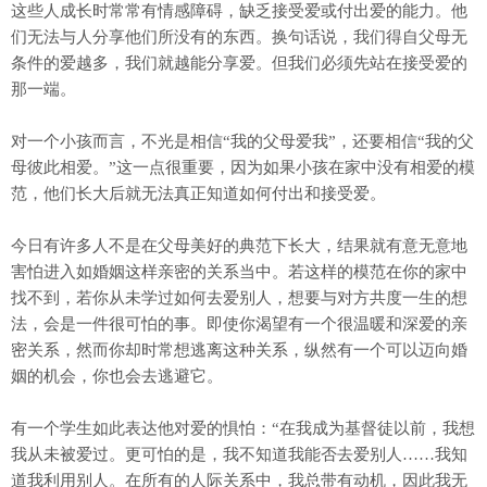
这些人成长时常常有情感障碍，缺乏接受爱或付出爱的能力。他
们无法与人分享他们所没有的东西。换句话说，我们得自父母无
条件的爱越多，我们就越能分享爱。但我们必须先站在接受爱的
那一端。
对一个小孩而言，不光是相信“我的父母爱我”，还要相信“我的父
母彼此相爱。”这一点很重要，因为如果小孩在家中没有相爱的模
范，他们长大后就无法真正知道如何付出和接受爱。
今日有许多人不是在父母美好的典范下长大，结果就有意无意地
害怕进入如婚姻这样亲密的关系当中。若这样的模范在你的家中
找不到，若你从未学过如何去爱别人，想要与对方共度一生的想
法，会是一件很可怕的事。即使你渴望有一个很温暖和深爱的亲
密关系，然而你却时常想逃离这种关系，纵然有一个可以迈向婚
姻的机会，你也会去逃避它。
有一个学生如此表达他对爱的惧怕：“在我成为基督徒以前，我想
我从未被爱过。更可怕的是，我不知道我能否去爱别人……我知
道我利用别人。在所有的人际关系中，我总带有动机，因此我无