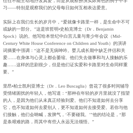
往往不能主动地抒发真爱，而是从观察扮演实际角色的例子中学
习——特别是观察我们的父母每日如何互相表达爱意。
实际上在我们生长的岁月中，“爱就像卡路里一样，是生命中不可
或缺的一部分。”这是班哲明•史柏克博士（Dr．Benjamin
Spock）说的。他写给本世纪中白宫儿童与青少年会议（Mid-
Century White House Conference on Children and Youth）的演讲
词摘要中强调：“这不是无病呻吟。婴儿成长期中缺乏伴侣和关
爱……在身体与心灵上都会萎缩。他们失去做事和与人接触的乐
趣……这样的悲剧很少，但是他们证实爱和卡路里对生命同样重
要。”
里昂•柏士凯利亚博士（Dr．Leo Buscaglia）曾花了很多时间辅导
受情绪困扰的年轻人，他写道：“那种在年轻的岁月里就没了指望
的人，是因为他们从未真正经验到爱。他们不知道如何去分享
它，也不知道如何去爱别人，更不知道如何去接受爱。若你与他
们接触，他们会呐喊，发脾气，‘不要碰我。’”他的结论是，“那
是条艰难的路，而其中有些人永远无法领悟。”