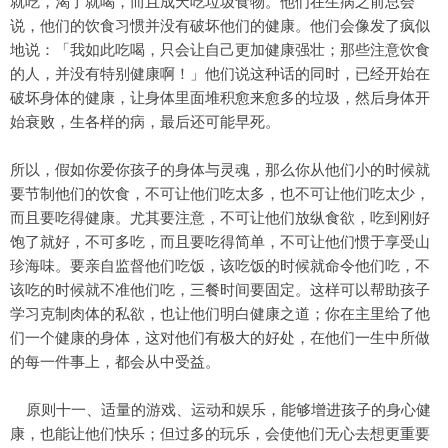
就吃，渴了就喝，而且成天吃垃圾食物。他们在生病之前总会
说，他们的饮食习惯并没有破坏他们的健康。他们会像发了疯似
地说：「我如此吃喝，只会让自己更加健康强壮；那些注意饮食
的人，并没有特别健康啊！」他们说这种话的同时，已经开始在
破坏身体的健康，让身体里面堆积愈来愈多的垃圾，然后身体开
始衰败，生各样的病，最后还可能早死。
所以，假如你爱你孩子的身体与灵魂，那么你从他们小的时候就
要节制他们的饮食，不可让他们吃太多，也不可让他们吃太少，
而且要吃得健康。尤其要注意，不可让他们放纵食欲，吃到刚好
饱了就好，不可多吃，而且要吃得简单，不可让他们惯于享受山
珍海味。要亲自监督他们吃饭，该吃饭的时候就命令他们吃，不
该吃的时候就不准他们吃，三餐时间要固定。这样可以帮助孩子
学习克制肉体的私欲，也让他们明白健康之道；你在主里给了他
们一个健康的身体，这对他们有极大的好处，在他们一生中所做
的每一件事上，都会从中受益。
原则十一、适量的游戏、运动和娱乐，能够增进孩子的身心健
康，也能让他们快乐；但过多的玩乐，会使他们无心去想更重要