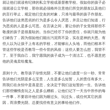
就让他们就读有纪律的私立学校或基督教学校。假如你的孩子必
须就读公立学校，那你就必须格外注意他们所交的朋友以及他们
的言行举止，规定他们交友的对象，只准与最乖的孩子作朋友。
告诉他们这类恶劣的行为是多么令人厌恶，并且让他们知道，行
为恶劣的人是多么可恶。在言谈之间，要让你的子女觉得那些不
敬虔的孩子是很羞耻的。当你已经尽了你的责任，你就只能为他
们祷告了，因为假如他们能出污泥而不染，实在是神的大恩。有
些人以为让孩子上有名的学校，才能够出人头地，而他们根本不
管这些学校是否教导一些今世的风俗；这些人要怎么想，我管不
了。至于我自己，我宁愿我的孩子成为一个清洁工，也不愿意把
他的灵魂卖给魔鬼。
原则十六、教导孩子珍惜光阴，不要让他们虚度一分一秒。常常
告诉他们光阴是多么宝贵，人生是多么短暂，人的责任有多大，
而我们在永恒中是喜是悲，全决定于我们这短暂的一生。告诉他
们那些懒惰贪玩之人是多么糟糕，让他们记下一天当中所作的每
一件事，不要容许他们因为睡过头、玩过头，或任何其它的原
因，而浪费光阴。总要找些有意义的事给他们作。