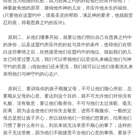
你应当为他感到欣慰，因为恩典之约的好处都已经应许给他了：
神要赦免他的原罪，接纳他作神的儿女，并应许他永生的福份。
(只要他在这盟约中，借着圣灵的帮助，满足神的要求，他就能坚
忍到底，得着恩典之约的应许)。
原则二、从他们懂事开始，就要让他们明白自己在恩典之约中
的身份，以及这盟约所应许的好处与其中的条件，使得他们在明
白这些事情之后，欣然接受他们在盟约中的地位。假如我们的儿
女已经受过婴儿洗，我们可以带领他们以坚信礼来确定他们与神
守约的意愿；(假如他们还未受洗，我们就可以让他们借着洗礼来
表明他们与神守约的心志)*。
原则三、要训练你的孩子顺服父母，不可让他们随心所欲，总
要顺从父母的心意。要达到这个目的，就不可允许他们对你没有
礼貌、没有敬意，要让他们敬畏你。不可与他们太过亲昵、毫无
距离，因为这会使他们对你失去敬意，进而不顺服你。一般的父
母总是想让孩子开心，所以就给他们一切他们想要的，结果他们
习惯了要什么有什么，到后来就无法承受不顺心的事了；这样的
孩子无法管教，因为他们不能接受不合他们心意的事情。要孩子