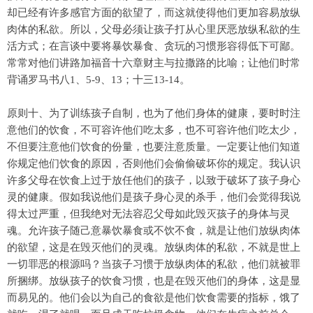
却已经有许多感官方面的欲望了，而这就使得他们更加容易放纵
肉体的私欲。所以，父母必须让孩子打从心里厌恶放纵私欲的生
活方式；在言谈中要将暴饮暴食、贪玩的习惯形容得低下可鄙。
常常对他们讲路加福音十六章财主与拉撒路的比喻；让他们时常
背诵罗马书八1、5-9、13；十三13-14。
原则十、为了训练孩子自制，也为了他们身体的健康，要时时注
意他们的饮食，不可容许他们吃太多，也不可容许他们吃太少，
不但要注意他们饮食的份量，也要注意质量。一定要让他们知道
你规定他们饮食的原因，否则他们会偷偷破坏你的规定。我认识
许多父母在饮食上过于放任他们的孩子，以致于破坏了孩子身心
灵的健康。假如我说他们是孩子身心灵的杀手，他们会觉得我说
得太过严重，但我绝对无法容忍父母如此毁灭孩子的身体与灵
魂。允许孩子随己意暴饮暴食或不饮不食，就是让他们放纵肉体
的欲望，这是在毁灭他们的灵魂。放纵肉体的私欲，不就是世上
一切罪恶的根源吗？当孩子习惯于放纵肉体的私欲，他们就被罪
所捆绑。放纵孩子的饮食习惯，也是在毁灭他们的身体，这是显
而易见的。他们会以为自己的食欲是他们饮食需要的指标，饿了