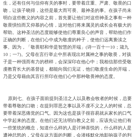
生，还有任何与信仰有关的事时，要带着庄重、严肃、敬畏的口
吻，让孩子晓得，这些是最大而可畏、最神圣的事。在孩子尚未
明白这些教义的内容之前，首先要让他们对这些神圣之事有一种
敬畏惧怕而又仰慕的心情，这对他们将来属灵的成长会有极大的
帮助。这种圣洁的态度能够使他们尊重良心的声音，帮助他们作
正确的判断，在他们心中成为敬虔的种子，使他们远离亵渎之
事。因为，「敬畏耶和华是智慧的开端」(诗一百十一10；箴九
10；一7)。父母在言行举止中所表现出对属神之事的敬畏，对孩
子是一种强而有力的榜样，会深深印在他心中；我相信那些受敬
虔教育长大的基督徒，都能向我们见证，他们敬虔生命的开端，
乃是父母藉由其言行所印在他们心中那种敬畏神的态度。
原则七、在孩子面前提到圣洁之人以及教会牧者的时候，总要
带着尊敬的口吻；在提到罪恶之事以及不虔不义之人的时候，总
要带着深恶痛觉的口气。因为这也是孩子很容易就从家长的口气
中学起来的态度。在他们还无法明白教义之前，应该先让他们有
一些笼统的概念，知道什么样的人是讨神喜悦的，什么样的人是
遭神忿怒的，父母在这方面的判断，会潜移默化地影响孩子的判