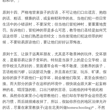
耶和华。」
原则十四、严格地管束孩子的言语，不可让他们口出谎言、抱怨
的话、粗话、猥亵的话，或妄称耶和华的名。当他们犯一些日常
生活中的小错误时，不要深究；但当他们冒犯神时，要重重地责
罚。告诉他们，冒犯神的罪是多么可恶，教导他们圣经是如何咒
诅这些罪，让他们熟悉这些经文；当你发现他们犯这些罪的时
候，不要轻易原谅他们，要让他们好好认罪悔改。
原则十五、让孩子远离坏朋友，尤其是不敬畏神的玩伴。交坏朋
友，是最容易让孩子变坏的。特别是当孩子上的是公立学校，这
些学校没几所好的，里面通常会有一堆不敬虔、没教养的孩子，
言语粗俗污秽，以说脏话为傲，并且喜欢打架、玩乐、旷课。假
如你的孩子不跟他们一起学坏，就会被他们取笑，甚至会挨他们
揍。而大部分的孩子在这样的环境中，很快就会跟大家一起妄称
神的名、唱淫荡的歌、口出污秽的言语、以粗俗的绰号彼此相
称。虽然你在家里小心地管教他们，他们却在学校学会这些恶劣
的习惯，而后就很难改掉了。所以，假如你所住的地区法律允许
的话，尽量在家里教孩子(这在北美叫做homeschooling)*，不然