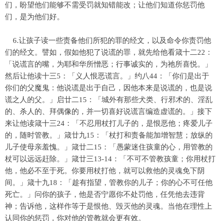
们，盼望他们能够不需受罚就知错能改；让他们知道你惩罚他
们，是为他们好。
6.让孩子读一些责备他们所犯的罪的经文，以及命令你责罚他
们的经文。譬如，假如他犯了说谎的罪，就先给他看箴十二22：
「说谎言的嘴，为耶和华所憎恶；行事诚实的，为祂所喜悦。」
然后让他读十三5：「义人恨恶谎言。」约八44：「你们是出于
你们的父魔鬼：他说谎是出于自己，因他本来是说谎的，也是说
谎之人的父。」启廿二15：「城外有那些犬类、行邪术的、淫乱
的、杀人的、拜偶像的，并一切喜好说谎言编造虚谎的。」接下
来让他读箴十三24：「不忍用杖打儿子的，是恨恶他；疼爱儿子
的，随时管教。」箴廿九15：「杖打和责备能加增智慧；放纵的
儿子使母亲羞愧。」箴廿二15：「愚蒙迷住孩童的心，用管教的
杖可以远远赶除。」箴廿三13-14：「不可不管教孩童；你用杖打
他，他必不至于死。你要用杖打他，就可以救他的灵魂免下阴
间。」箴十九18：「趁有指望，管教你的儿子；你的心不可任他
死亡。」问你的孩子，他是否宁愿你不处罚他，任凭他去违背
神；告诉他，这样作等于是恨他、毁灭他的灵魂。当他在理性上
认同你的惩罚，你对他的管教就会更有效。