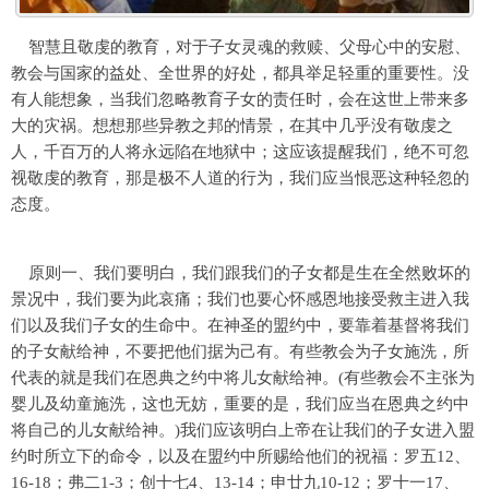
智慧且敬虔的教育，对于子女灵魂的救赎、父母心中的安慰、
教会与国家的益处、全世界的好处，都具举足轻重的重要性。没
有人能想象，当我们忽略教育子女的责任时，会在这世上带来多
大的灾祸。想想那些异教之邦的情景，在其中几乎没有敬虔之
人，千百万的人将永远陷在地狱中；这应该提醒我们，绝不可忽
视敬虔的教育，那是极不人道的行为，我们应当恨恶这种轻忽的
态度。
原则一、我们要明白，我们跟我们的子女都是生在全然败坏的
景况中，我们要为此哀痛；我们也要心怀感恩地接受救主进入我
们以及我们子女的生命中。在神圣的盟约中，要靠着基督将我们
的子女献给神，不要把他们据为己有。有些教会为子女施洗，所
代表的就是我们在恩典之约中将儿女献给神。(有些教会不主张为
婴儿及幼童施洗，这也无妨，重要的是，我们应当在恩典之约中
将自己的儿女献给神。)我们应该明白上帝在让我们的子女进入盟
约时所立下的命令，以及在盟约中所赐给他们的祝福：罗五12、
16-18；弗二1-3；创十七4、13-14；申廿九10-12；罗十一17、