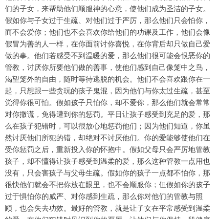
们的子女，来帮助他们顺服神的心意，使他们成为圣洁的子女。
假如你与子女过于生疏、对他们过于严厉，那么他们只会怕你，
而不会爱你；他们也不会喜欢你给他们的功课及工作，他们会像
假冒为善的人一样，在你面前讨你喜悦，在你背后却只做自己爱
做的事。他们若感受不到温暖的爱，那么他们很可能会恨恶你的
管教，讨厌你所要他们做的善事，使他们感到自己像笼中之鸟，
渴望笼外的自由，随时等待逃脱的机会。他们不会喜欢跟你在一
起，只想跟一些贪玩的孩子鬼混，因为他们与你太过生疏，甚至
觉得你很可怕。假如孩子只怕你，却不爱你，那么他们就会常常
对你撒谎，免得遭到你的惩罚。平日让孩子感受到充足的爱，那
么在孩子犯错时，可以很放心地惩罚他们；因为他们知道，你虽
然讨厌他们所犯的错，却绝对不讨厌他们。你的爱能够使他们在
受你惩罚之后，重新投入你的怀抱中。假如父母只会严厉地管教
孩子，却不懂得让孩子感受到温柔的爱，那么这种管教一点用也
没有，只会害孩子与父母生疏。假如你的孩子一点都不怕你，那
很快他们就会不把你放在眼里，也不会顺服你；但假如你的孩子
过于惧怕你的威严、对你感到生疏，那么你对他们的管教与照
顾，也会失去功效。最好的管教，就是让子女在平常感受到温柔