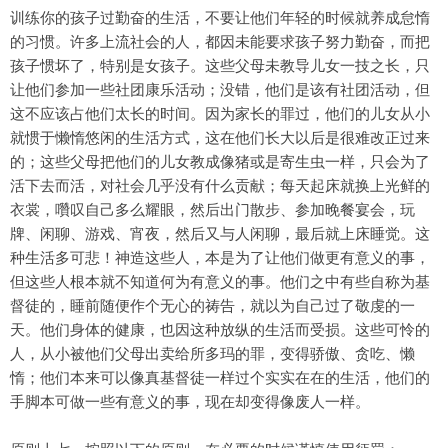
训练你的孩子过勤奋的生活，不要让他们年轻的时候就养成怠惰
的习惯。许多上流社会的人，都因未能要求孩子努力勤奋，而把
孩子惯坏了，特别是女孩子。这些父母未教导儿女一技之长，只
让他们参加一些社团康乐活动；没错，他们是该有社团活动，但
这不应该占他们太长的时间。因为家长的罪过，他们的儿女从小
就惯于懒惰悠闲的生活方式，这在他们长大以后是很难改正过来
的；这些父母把他们的儿女教成像猪或是寄生虫一样，只会为了
活下去而活，对社会几乎没有什么贡献；每天起床就换上光鲜的
衣裳，囋叹自己多么耀眼，然后出门散步、参加晚餐宴会，玩
牌、闲聊、游戏、宵夜，然后又与人闲聊，最后就上床睡觉。这
种生活多可悲！神造这些人，本是为了让他们做更有意义的事，
但这些人根本就不知道何为有意义的事。他们之中有些自称为基
督徒的，睡前随便作个无心的祷告，就以为自己过了敬虔的一
天。他们身体的健康，也因这种放纵的生活而受损。这些可怜的
人，从小被他们父母出卖给所多玛的罪，变得骄傲、贪吃、懒
惰；他们本来可以像真基督徒一样过个实实在在的生活，他们的
手脚本可做一些有意义的事，现在却变得像废人一样。