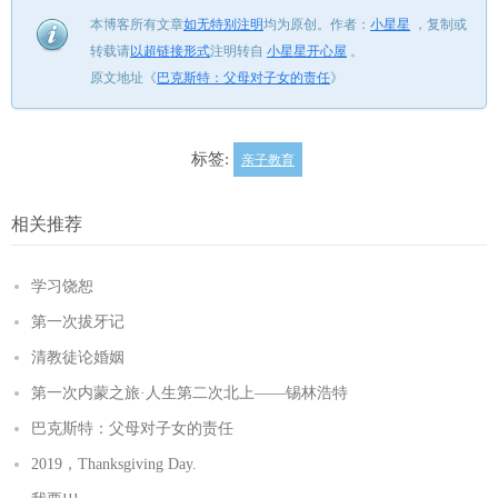
本博客所有文章
如无特别注明
均为原创。
作者：
小星星
，
复制或
转载请
以超链接形式
注明转自
小星星开心屋
。
原文地址《
巴克斯特：父母对子女的责任
》
标签:
亲子教育
相关推荐
学习饶恕
第一次拔牙记
清教徒论婚姻
第一次内蒙之旅·人生第二次北上——锡林浩特
巴克斯特：父母对子女的责任
2019，Thanksgiving Day.