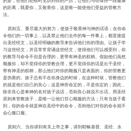
的爱，在他们犯错时见识到你的严厉，让他们与你保持一段健康
的距离，既爱你，又敬畏你，这是唯一能使他们受益的管教方
法。
原则五、要尽最大的努力，使孩子敬畏神与神的话语；在你命
令他们的一切事上，以及禁止他们去作的每一件事上，都直接提
出圣经经文，以圣经明确的教导来告诉他们你的理由。让孩子学
习这些经文，并且常常背诵这些经文，使得他们可以感受到，你
的教导与命令不但是合理的，更带有神圣的权柄。假如他们虽然
顺服你，却不觉得你的管教合理，更不觉得你的话是出于圣经，
带有神圣的权柄，那么他们对你的顺服只是表面的，你的管教更
是伪善的。孩子总有不在你身边的时候，在这种时候，管教他们
的就是他们自己的良心；这是神所命定的，不是你定的；因此，
除非良心是奉神的名对孩子说话，否则良心就说不出话。用圣经
原则来管教孩子，是唯一让他们甘心顺服的方法；只有当孩子看
到，你的命令就是神在圣经中的命令，否则他们对你的命令就不
会心服口服。
原则六、当你讲到有关上帝之事，讲到耶稣基督、圣经、永