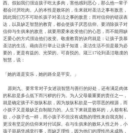
西。假如我们强迫孩子吃太多肉，害他感到恶心，那么他一辈子
都会讨厌吃肉。人的本性是败坏的，生来就对圣洁之事有敌意，
因此我们万不可助长孩子对圣洁之事的敌意；而对信仰的错误表
达，以及缺乏智慧的教育，都会使孩子厌恶信仰。要消除孩子对
信仰与生俱来的敌意，就要用爱来改变他们的心思，而不能用缺
乏爱心的方式强迫他们改变。敬虔教育的诀窍就是：让孩子羡慕
圣洁的生活。藉由言行举止让孩子知道，圣洁生活不但是最为必
要的，更是有益的、光荣的、可喜悦的。箴三17论到圣洁敬虔的
智慧，说：
「她的道是安乐，她的路全是平安。」
原则九、要常常对子女述说智慧与善行的好处，还有满足肉体
的私欲是多么低下而污秽的行为。为人父母最重要的责任之一，
就是确定孩子不放纵私欲，因为放纵私欲是一切罪恶的根源，而
小孩子又是最缺乏自制能力的。人生下来就是败坏的，人都有私
欲，小孩子也一样，而小孩子不但没有成熟的理性来自我克制，
更没有坚定的信仰来对付试探。在与生俱来的败坏人性之外，小
孩子容易凭感觉行事，而缺乏理性，因为他们的理性尚未成熟，