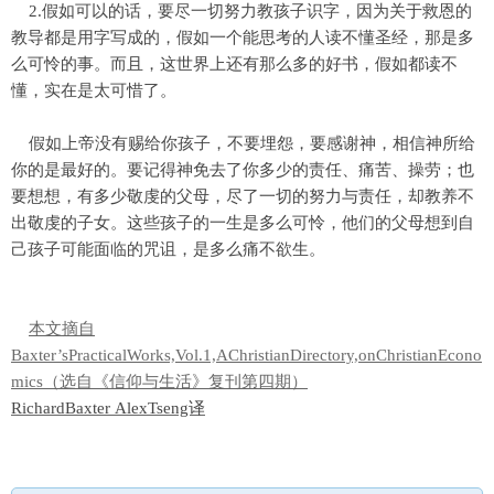
2.假如可以的话，要尽一切努力教孩子识字，因为关于救恩的
教导都是用字写成的，假如一个能思考的人读不懂圣经，那是多
么可怜的事。而且，这世界上还有那么多的好书，假如都读不
懂，实在是太可惜了。
假如上帝没有赐给你孩子，不要埋怨，要感谢神，相信神所给
你的是最好的。要记得神免去了你多少的责任、痛苦、操劳；也
要想想，有多少敬虔的父母，尽了一切的努力与责任，却教养不
出敬虔的子女。这些孩子的一生是多么可怜，他们的父母想到自
己孩子可能面临的咒诅，是多么痛不欲生。
本文摘自
Baxter’sPracticalWorks,Vol.1,AChristianDirectory,onChristianEcono
mics
（选自《信仰与生活》复刊第四期）
RichardBaxter
AlexTseng译