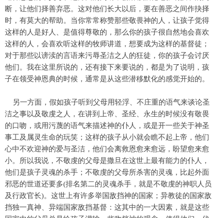
断，让他们择善弃恶。这对他们长大以后，要在善恶之间作抉择
时，有莫大的帮助。当你常常称赞那些敬畏神的人，让孩子觉得
这样的人是好人、是值得尊敬的，那么你的孩子很自然地会喜欢
这样的人，会喜欢听这样的牧师讲道，想要成为这样的基督徒；
对于那些以谤渎的言语来污辱圣洁之人的狂徒，你的孩子会讨厌
他们。我在这里所说的，还有接下来要说的，都是为了说明，孩
子在领受神恩典的时候，通常是从这些潜移默化的感觉开始的。
另一方面，假如孩子听到父母用轻浮、不庄重的语气来谈论圣
洁之事以及敬虔之人，在讲到上帝、圣经、永生的时候没有敬畏
的口吻，或用污蔑的语气来描述神的仆人，或是开一些关于神圣
事工及属灵生命的玩笑；这样的孩子从小就会瞧不起上帝，他们
心中不欢迎神的爱与圣洁，他们会离救恩愈来愈远，盼望愈来愈
小。所以我说，不敬虔的父母是撒旦在这世上最有能力的仆人，
他们是孩子灵魂的杀手；不敬虔的父母所杀害的灵魂，比起外面
邪恶的世道还要多(排名第二的灵魂杀手，就是不敬虔的神职人员
及行政官长)。这世上有许多举国敌挡神的国家；异教徒的国家敌
挡独一真神、异端国家敌挡基督：这其中的一大因素，就是这些