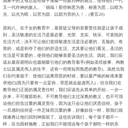
国家中的父母总是给孩子灌输一些敌挡神的观念，使得他们一代
又一代作神的敌人。「祸哉！那些称恶为善、称善为恶，以暗为
光、以光为暗，以苦为甜、以甜为苦的人！」(赛五20)
原则八、在子女的教育中，基督徒父母的首要责任就是让孩子感
到，圣洁敬虔的生活乃是最必要、光荣、充实、快乐、可喜悦的
生活方式；决不可让他们觉得敬虔生活是没必要的、丢脸的、有
害的，或是剥夺了他们的舒适生活。尤其要让他们看见，圣洁的
生活是可喜爱的，使得他们能够喜爱圣洁的生活。因此，我们应
该从最容易明白也最能吸引他们的教导着手(例如圣经故事、殉教
士以及属灵伟人的生平、还有一些简短而熟悉的教导)。虽然当我
们在约束孩子、使他们远离罪恶的时候，要以最严格的标准来要
求他们(因为只要有一点妥协，罪恶就会趁虚而入)；但当我们在
教导他们正面的属灵责任时，我们应该先从简单的开始，一步一
步来，不可揠苗助长。不可教导他们太过深奥的教义，也不可强
迫他们担负过重的属灵责任，因为这只会让他们厌恶信仰。孩子
一旦感到信仰是一件乏味而沉重的事，好像奴役一样，那我们就
很难再让他们回到神面前了。这也告诉我们，每个孩子都不一
样，应当因材施教，正如我们不能强迫每个孩子都吃一样的东