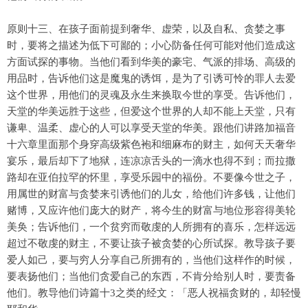
原则十三、在孩子面前提到奢华、虚荣，以及自私、贪婪之事
时，要将之描述为低下可鄙的；小心防备任何可能对他们造成这
方面试探的事物。当他们看到华美的豪宅、气派的排场、高级的
用品时，告诉他们这是魔鬼的诱饵，是为了引诱可怜的罪人去爱
这个世界，用他们的灵魂及永生来换取今世的享受。告诉他们，
天堂的华美远胜于这些，但爱这个世界的人却不能上天堂，只有
谦卑、温柔、虚心的人可以享受天堂的华美。跟他们讲路加福音
十六章里面那个身穿高级紫色袍和细麻布的财主，如何天天奢华
宴乐，最后却下了地狱，连凉凉舌头的一滴水也得不到；而拉撒
路却在亚伯拉罕的怀里，享受乐园中的福份。不要像今世之子，
用属世的财富与贪婪来引诱他们的儿女，给他们许多钱，让他们
赌博，又应许他们庞大的财产，将今生的财富与地位形容得美轮
美奂；告诉他们，一个贫穷而敬虔的人所拥有的喜乐，怎样远远
超过不敬虔的财主，不要让孩子被贪婪的心所试探。教导孩子要
爱人如己，要与穷人分享自己所拥有的，当他们这样作的时候，
要表扬他们；当他们贪爱自己的东西，不肯分给别人时，要责备
他们。教导他们诗篇十3之类的经文：「恶人祝福贪财的，却轻慢