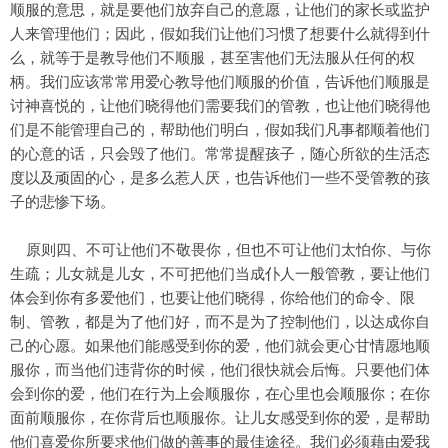
顺服的意思，就是要他们放弃自己的意愿，让他们的家长或监护
人来管理他们；因此，假如我们让他们习惯了想要什么就得到什
么，就等于是教导他们不顺服，甚至害他们无法服从任何的权
柄。我们应该常常用爱心教导他们顺服的价值，告诉他们顺服是
讨神喜悦的，让他们晓得他们需要我们的管教，也让他们晓得他
们是不能管理自己的，帮助他们明白，假如我们凡事都顺着他们
的心意的话，只会毁了他们。常常提醒孩子，随心所欲的生活态
度以及顽固的心，是多么惹人厌，也告诉他们一些不受管教的孩
子的悲惨下场。
原则四、不可让他们不敬畏你，但也不可让他们太怕你、与你
生疏；儿女就是儿女，不可把他们当成仆人一般管教，要让他们
体会到你有多爱他们，也要让他们晓得，你给他们的命令、限
制、管教，都是为了他们好，而不是为了控制他们，以达成你自
己的心愿。如果他们能感受到你的爱，他们就会更心甘情愿地顺
服你，而当他们违背你的时候，他们很快就会后悔。只要他们体
会到你的爱，他们在行为上会顺服你，在心里也会顺服你；在你
面前顺服你，在你背后也顺服你。让儿女感受到你的爱，是帮助
他们喜爱你所要求他们做的善事的最佳途径。我们必须藉由爱我