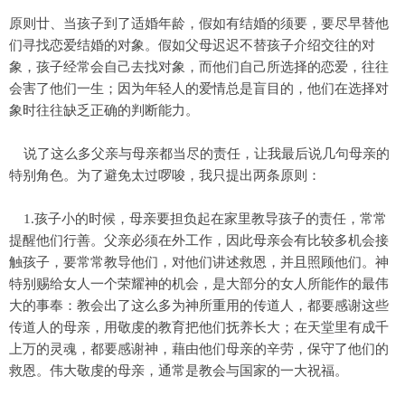
原则廿、当孩子到了适婚年龄，假如有结婚的须要，要尽早替他
们寻找恋爱结婚的对象。假如父母迟迟不替孩子介绍交往的对
象，孩子经常会自己去找对象，而他们自己所选择的恋爱，往往
会害了他们一生；因为年轻人的爱情总是盲目的，他们在选择对
象时往往缺乏正确的判断能力。
说了这么多父亲与母亲都当尽的责任，让我最后说几句母亲的
特别角色。为了避免太过啰唆，我只提出两条原则：
1.孩子小的时候，母亲要担负起在家里教导孩子的责任，常常
提醒他们行善。父亲必须在外工作，因此母亲会有比较多机会接
触孩子，要常常教导他们，对他们讲述救恩，并且照顾他们。神
特别赐给女人一个荣耀神的机会，是大部分的女人所能作的最伟
大的事奉：教会出了这么多为神所重用的传道人，都要感谢这些
传道人的母亲，用敬虔的教育把他们抚养长大；在天堂里有成千
上万的灵魂，都要感谢神，藉由他们母亲的辛劳，保守了他们的
救恩。伟大敬虔的母亲，通常是教会与国家的一大祝福。