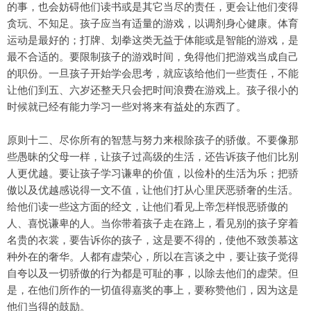
的事，也会妨碍他们读书或是其它当尽的责任，更会让他们变得
贪玩、不知足。孩子应当有适量的游戏，以调剂身心健康。体育
运动是最好的；打牌、划拳这类无益于体能或是智能的游戏，是
最不合适的。要限制孩子的游戏时间，免得他们把游戏当成自己
的职份。一旦孩子开始学会思考，就应该给他们一些责任，不能
让他们到五、六岁还整天只会把时间浪费在游戏上。孩子很小的
时候就已经有能力学习一些对将来有益处的东西了。
原则十二、尽你所有的智慧与努力来根除孩子的骄傲。不要像那
些愚昧的父母一样，让孩子过高级的生活，还告诉孩子他们比别
人更优越。要让孩子学习谦卑的价值，以俭朴的生活为乐；把骄
傲以及优越感说得一文不值，让他们打从心里厌恶骄奢的生活。
给他们读一些这方面的经文，让他们看见上帝怎样恨恶骄傲的
人、喜悦谦卑的人。当你带着孩子走在路上，看见别的孩子穿着
名贵的衣裳，要告诉你的孩子，这是要不得的，使他不致羡慕这
种外在的奢华。人都有虚荣心，所以在言谈之中，要让孩子觉得
自夸以及一切骄傲的行为都是可耻的事，以除去他们的虚荣。但
是，在他们所作的一切值得嘉奖的事上，要称赞他们，因为这是
他们当得的鼓励。