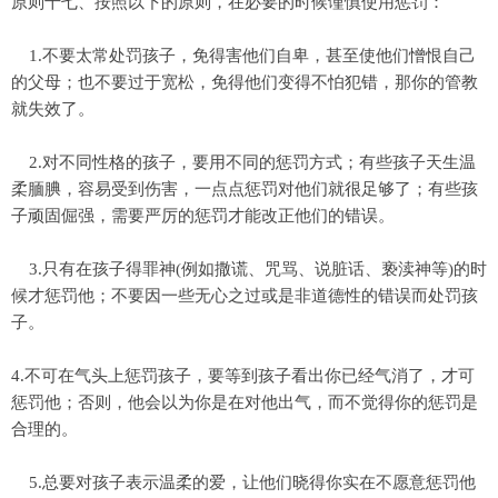
原则十七、按照以下的原则，在必要的时候谨慎使用惩罚：
1.不要太常处罚孩子，免得害他们自卑，甚至使他们憎恨自己
的父母；也不要过于宽松，免得他们变得不怕犯错，那你的管教
就失效了。
2.对不同性格的孩子，要用不同的惩罚方式；有些孩子天生温
柔腼腆，容易受到伤害，一点点惩罚对他们就很足够了；有些孩
子顽固倔强，需要严厉的惩罚才能改正他们的错误。
3.只有在孩子得罪神(例如撒谎、咒骂、说脏话、亵渎神等)的时
候才惩罚他；不要因一些无心之过或是非道德性的错误而处罚孩
子。
4.不可在气头上惩罚孩子，要等到孩子看出你已经气消了，才可
惩罚他；否则，他会以为你是在对他出气，而不觉得你的惩罚是
合理的。
5.总要对孩子表示温柔的爱，让他们晓得你实在不愿意惩罚他